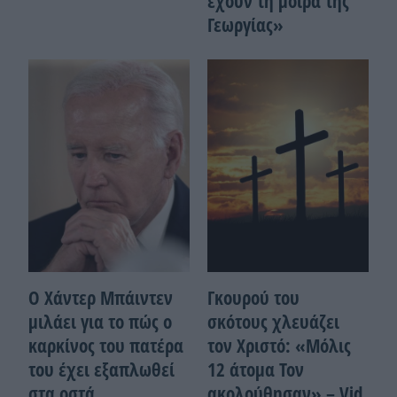
έχουν τη μοίρα της
Γεωργίας»
Ο Χάντερ Μπάιντεν
Γκουρού του
μιλάει για το πώς ο
σκότους χλευάζει
καρκίνος του πατέρα
τον Χριστό: «Μόλις
του έχει εξαπλωθεί
12 άτομα Τον
στα οστά
ακολούθησαν» – Vid