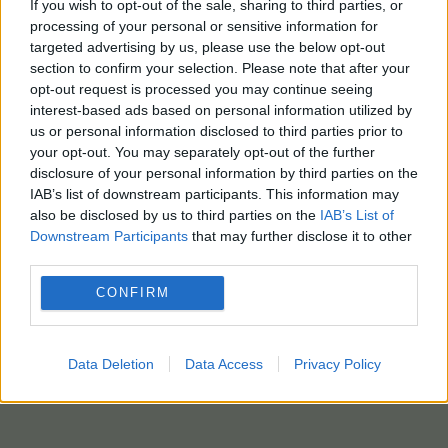
If you wish to opt-out of the sale, sharing to third parties, or
οικογένειά της και στους οικείους της εκφράζω τα
processing of your personal or sensitive information for
θερμά μου συλλυπητήρια».
αναφέρει ο Γ.Μώραλης
targeted advertising by us, please use the below opt-out
στην ανακοίνωσή του.
section to confirm your selection. Please note that after your
opt-out request is processed you may continue seeing
Σημειώνεται ότι την προανάκριση για τα αίτια
interest-based ads based on personal information utilized by
της φωτιάς διενεργεί το αρμόδιο ανακριτικό
us or personal information disclosed to third parties prior to
your opt-out. You may separately opt-out of the further
τμήμα.
disclosure of your personal information by third parties on the
IAB’s list of downstream participants. This information may
(ΑΠΕ -ΜΠΕ / photo: eurokinissi)
also be disclosed by us to third parties on the
IAB’s List of
Downstream Participants
that may further disclose it to other
third parties.
CONFIRM
Data Deletion
Data Access
Privacy Policy