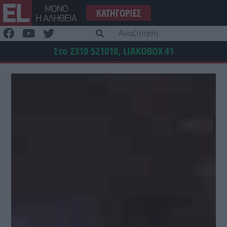
Μετάβαση
ΚΑΤΗΓΟΡΊΕΣ
στο
περιεχόμενο
Α
γι
Στο 2310 521010, LIAKOBOX
41