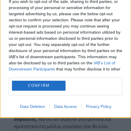
If you wish to opt-out of the sale, sharing to third parties, or
Ταυτόχρονα, πιστεύω ότι υπάρχει μία κοινή
processing of your personal or sensitive information for
συνισταμένη όλων των παρεμβάσεών μας: μόνο η
targeted advertising by us, please use the below opt-out
Ουκρανία μπορεί, πρέπει και θα αποφασίσει για την
section to confirm your selection. Please note that after your
opt-out request is processed you may continue seeing
αποδοχή ή την απόρριψη οποιασδήποτε
interest-based ads based on personal information utilized by
ειρηνευτικής φόρμουλας. Ουδείς άλλος, ουδείς,
us or personal information disclosed to third parties prior to
μπορεί να λάβει αυτή την απόφαση για λογαριασμό
your opt-out. You may separately opt-out of the further
του Κιέβου. Πρέπει να διασφαλιστεί ότι το Κίεβο
disclosure of your personal information by third parties on the
είναι μέρος της διαδικασίας και μόνο η Ουκρανία
IAB’s list of downstream participants. This information may
also be disclosed by us to third parties on the
IAB’s List of
έχει το δικαίωμα να αποφασίσει για το μέλλον της.
Downstream Participants
that may further disclose it to other
Πιστεύω ότι όλοι έχουμε συμφωνήσει σε δύο
third parties.
βασικές απλές αρχές: ότι μια δίκαιη ειρήνη δεν
CONFIRM
μπορεί να συγχέεται με μια άδικη συνθηκολόγηση,
ούτε μια προσωρινή κατάπαυση του πυρός μπορεί
να συγχέεται με μια διαρκή ειρήνη.
Χρειαζόμαστε
Data Deletion
Data Access
Privacy Policy
μια συμφωνία ειρήνης με πολύ σαφείς εγγυήσεις
ασφαλείας,
που θα λειτουργούν αποτρεπτικά και
προληπτικά στο μέλλον, εγγυήσεις που θα είναι