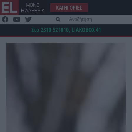
Μετάβαση
ΚΑΤΗΓΟΡΊΕΣ
στο
περιεχόμενο
Α
γι
Στο 2310 521010, LIAKOBOX
41