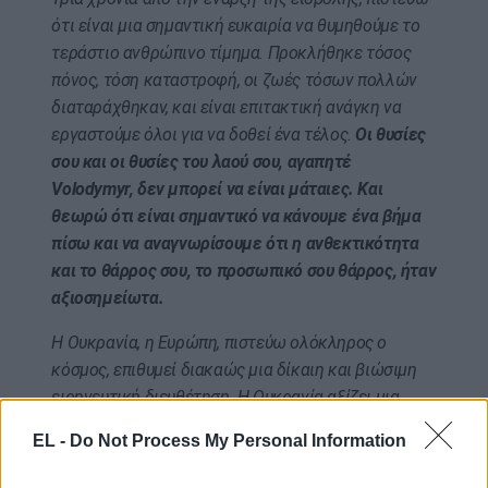
ότι είναι μια σημαντική ευκαιρία να θυμηθούμε το
τεράστιο ανθρώπινο τίμημα. Προκλήθηκε τόσος
πόνος, τόση καταστροφή, οι ζωές τόσων πολλών
διαταράχθηκαν, και είναι επιτακτική ανάγκη να
εργαστούμε όλοι για να δοθεί ένα τέλος.
Οι θυσίες
σου και οι θυσίες του λαού σου, αγαπητέ
Volodymyr, δεν μπορεί να είναι μάταιες. Και
θεωρώ ότι είναι σημαντικό να κάνουμε ένα βήμα
πίσω και να αναγνωρίσουμε ότι η ανθεκτικότητα
και το θάρρος σου, το προσωπικό σου θάρρος, ήταν
αξιοσημείωτα.
Η Ουκρανία, η Ευρώπη, πιστεύω ολόκληρος ο
κόσμος, επιθυμεί διακαώς μια δίκαιη και βιώσιμη
ειρηνευτική διευθέτηση. Η Ουκρανία αξίζει μια
ειρήνη που θα σφυρηλατηθεί μέσω της ισχύος και
EL -
Do Not Process My Personal Information
μια ειρήνη που θα σέβεται την ανεξαρτησία της,
αλλά πρωτίστως θα διαφυλάττει την ασφάλειά της.