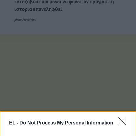
«ντεζαβού» και μένει να φανεί, αν πράγματι η
ιστορία επαναληφθεί.
photo Eurokinissi
EL -
Do Not Process My Personal Information