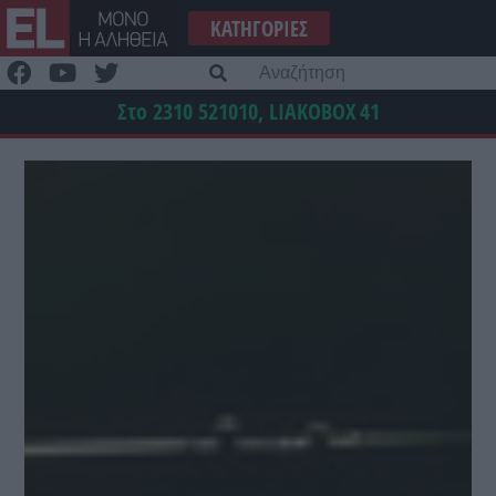
Μετάβαση
ΚΑΤΗΓΟΡΊΕΣ
στο
περιεχόμενο
Α
γι
Στο 2310 521010, LIAKOBOX
41