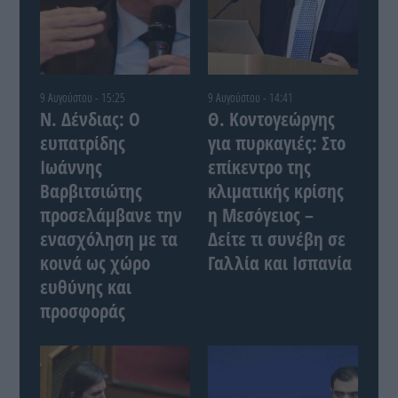
9 Αυγούστου - 15:25
9 Αυγούστου - 14:41
Ν. Δένδιας: Ο
Θ. Κοντογεώργης
ευπατρίδης
για πυρκαγιές: Στο
Ιωάννης
επίκεντρο της
Βαρβιτσιώτης
κλιματικής κρίσης
προσελάμβανε την
η Μεσόγειος –
ενασχόληση με τα
Δείτε τι συνέβη σε
κοινά ως χώρο
Γαλλία και Ισπανία
ευθύνης και
προσφοράς