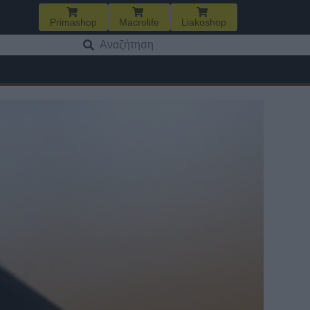
Primashop
Macrolife
Liakoshop
Αναζήτηση
για: