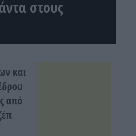
πάντα στους
ων και
έδρου
ς από
ζέπ