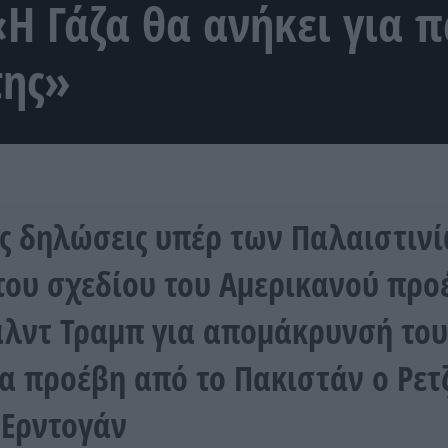
«Η Γάζα θα ανήκει για 
της»
ες δηλώσεις υπέρ των Παλαιστινί
του σχεδίου του Αμερικανού προ
λντ Τραμπ για απομάκρυνσή του
ζα προέβη από το Πακιστάν ο Ρετ
 Ερντογάν