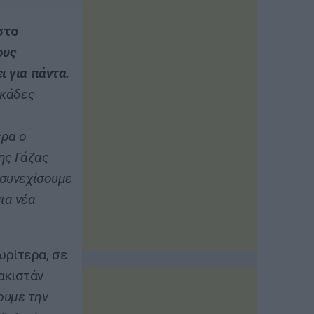
στο
ους
ι για πάντα.
εκάδες
ερα ο
ης Γάζας
 συνεχίσουμε
ια νέα
ωρίτερα, σε
ακιστάν
ουμε την