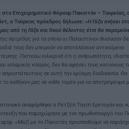
στο Επιχειρηματικό Φόρουμ Πακιστάν – Τουρκίας, 
άντ, ο Τούρκος πρόεδρος δήλωσε:
«Η Γάζα ανήκει στ
μας από τη Γάζα και Θεού θέλοντος έτσι θα παραμείνε
της πατρίδας για τα οποία οι Παλαιστίνιοι θυσίασαν δ
παιδιά τους δεν μπορούν να αποτελέσουν αντικείμενο
τευσης. Πιστεύω ειλικρινά ότι η ανθρωπότητα, ιδιαίτ
και ισλαμικός κόσμος, δεν θα αφήσει τους κατοίκους τ
ι απροστάτευτους σε αυτή την κρίσιμη διαδικασία. Θα
ε το καθήκον μας σε κάθε τομέα για να αποτρέψουμε μ
στινιακό αναφέρθηκε ο Ρετζέπ Ταγίπ Ερντογάν και ν
έντευξη που παραχώρησε με τον πρωθυπουργό του Π
Σαρίφ
. «Μαζί με το Πακιστάν, προσπαθούμε να παράσχ