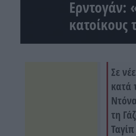
Ερντογάν: 
κατοίκους 
Σε νέ
κατά 
Ντόνα
τη Γά
Ταγίπ