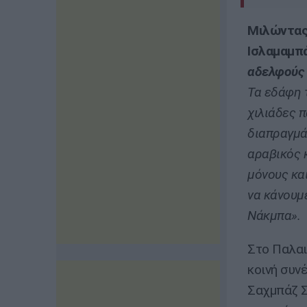
Μιλώντας 
Ισλαμαμπ
αδελφούς 
Τα εδάφη 
χιλιάδες 
διαπραγμά
αραβικός 
μόνους κα
να κάνουμ
Νάκμπα».
Στο Παλαι
κοινή συν
Σαχμπάζ 