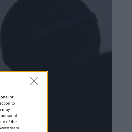
sonal or
ection to
ou may
 personal
out of the
 downstream