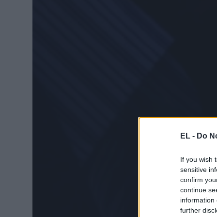
EL -
Do No
If you wish 
sensitive in
confirm you
continue se
information 
further disc