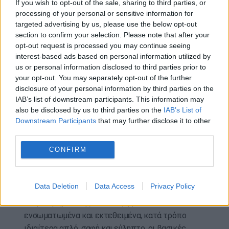
If you wish to opt-out of the sale, sharing to third parties, or
χρήστης να λαμβάνει αποτελεσματική και
processing of your personal or sensitive information for
ουσιαστική πληροφόρησης αναφορικά με τις
targeted advertising by us, please use the below opt-out
βασικές οικονομικές ρυθμίσεις καθώς και τις
section to confirm your selection. Please note that after your
δυνατότητες κρατικής ενίσχυσης που αφορούν
opt-out request is processed you may continue seeing
interest-based ads based on personal information utilized by
την επιχειρηματική τους δραστηριότητα.
us or personal information disclosed to third parties prior to
Συνεπώς, θα παρέχεται η δυνατότητα πρόσβασης
your opt-out. You may separately opt-out of the further
σε
εξειδικευμένη πληροφόρηση
που θα αφορά
disclosure of your personal information by third parties on the
στα διαθέσιμα χρηματοδοτικά εργαλεία.
IAB’s list of downstream participants. This information may
also be disclosed by us to third parties on the
IAB’s List of
Ειδικότερα σήμερα, όπου τα διαθέσιμα
Downstream Participants
that may further disclose it to other
χρηματοδοτικά εργαλεία και κονδύλια είναι
third parties.
τόσα πολλά, οι επιχειρήσεις και οι σύμβουλοι
CONFIRM
προγραμμάτων αδυνατούν να παρακολουθήσουν
τις εξελίξεις.
Data Deletion
Data Access
Privacy Policy
Στο πληροφοριακό σύστημα του Οικονομικού
Επιμελητηρίου της Ελλάδος, βρίσκονται
ενσωματωμένα και εκτεθειμένα, κατά τρόπο
ιδιαίτερα απλό, σαφή και εύληπτο, οι βασικές