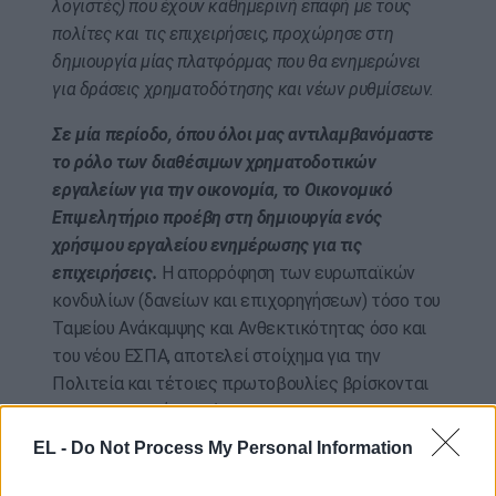
λογιστές) που έχουν καθημερινή επαφή με τους
πολίτες και τις επιχειρήσεις, προχώρησε στη
δημιουργία μίας πλατφόρμας που θα ενημερώνει
για δράσεις χρηματοδότησης και νέων ρυθμίσεων.
Σε μία περίοδο, όπου όλοι μας αντιλαμβανόμαστε
το ρόλο των διαθέσιμων χρηματοδοτικών
εργαλείων για την οικονομία, το Οικονομικό
Επιμελητήριο προέβη στη δημιουργία ενός
χρήσιμου εργαλείου ενημέρωσης για τις
επιχειρήσεις.
Η απορρόφηση των ευρωπαϊκών
κονδυλίων (δανείων και επιχορηγήσεων) τόσο του
Ταμείου Ανάκαμψης και Ανθεκτικότητας όσο και
του νέου ΕΣΠΑ, αποτελεί στοίχημα για την
Πολιτεία και τέτοιες πρωτοβουλίες βρίσκονται
προς τη σωστή κατεύθυνση.
EL -
Do Not Process My Personal Information
Στόχος της συγκεκριμένης δράσης
είναι μέσω
ενός νέου πληροφοριακού συστήματος, ο