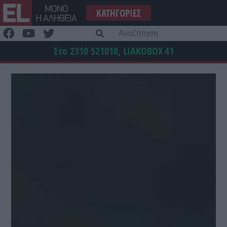
Μετάβαση
ΚΑΤΗΓΟΡΊΕΣ
στο
περιεχόμενο
Α
γι
Στο 2310 521010, LIAKOBOX
41