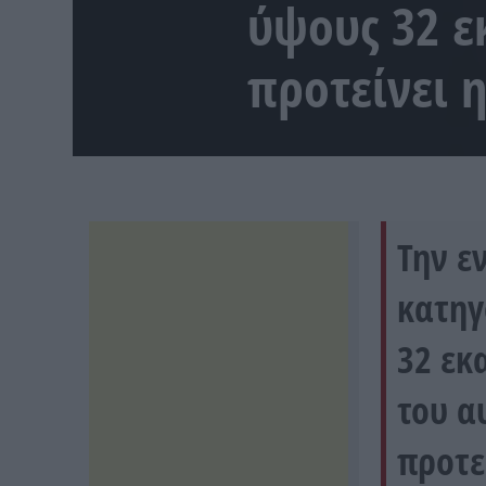
ύψους 32 ε
προτείνει 
Την ε
κατηγ
32 εκ
του α
προτε