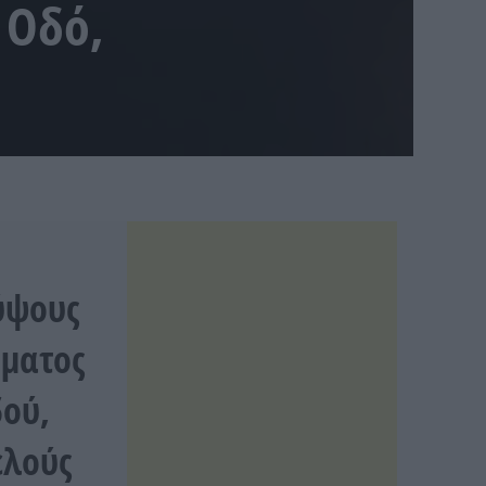
 Οδό,
ύψους
ήματος
δού,
ελούς