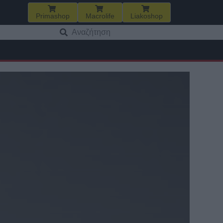
Primashop
Macrolife
Liakoshop
Αναζήτηση
για: