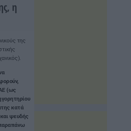
ς, η
νικούς της
στικής
ανικός).
να
φορούν,
ΑΕ (ως
ηγορητηρίου
άτης κατά
 και ψευδής
 παραπάνω