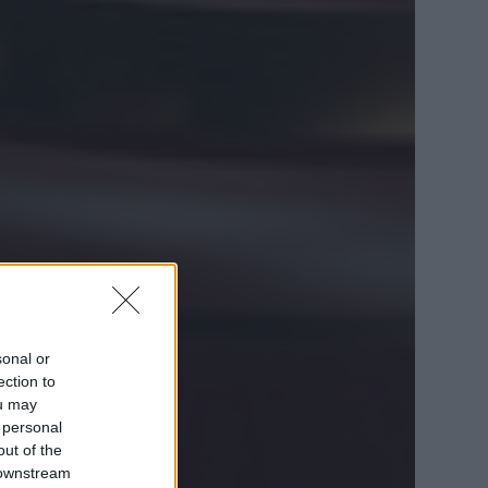
sonal or
ection to
ou may
 personal
out of the
 downstream