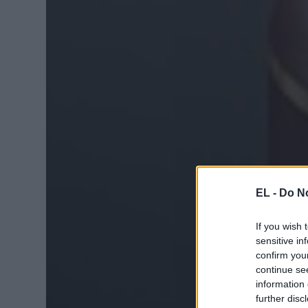
EL -
Do No
If you wish 
sensitive in
confirm you
continue se
information 
further disc