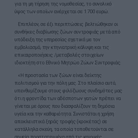
για τη μη τήρηση της νομοθεσίας, το συνολικό
ύψος των οποίων ανέρχεται σε 1.700 ευρώ.
Επιπλέον, σε έξι περιπτώσεις βελτιώθηκαν οι
συνθήκες διαβίωσης ζώων συντροφιάς μετά από
υπόδειξη της υπηρεσίας σχετικά με τον
εμβολιασμό, την κτηνιατρική κάλυψη και τις
επικαιροποιήσεις /μεταβολές στοιχείων
ιδιοκτήτη στο Εθνικό Μητρώο Ζώων Συντροφιάς.
«Η προστασία των ζώων είναι δείκτης
πολιτισμού για την πόλη μας. Στο πλαίσιο αυτό,
υπενθυμίζουμε στους φιλόζωους συνδημότες μας
ότι η φροντίδα των αδέσποτων γατών πρέπει να
γίνεται με όρους που διασφαλίζουν τη δημόσια
υγεία και την καθαριότητα. Συνιστάται η χρήση
αποκλειστικά ξηράς τροφής (κροκέτας) σε
κατάλληλα σκεύη, τα οποία τοποθετούνται σε
σημεία προστατευμένα από τις καιρικές