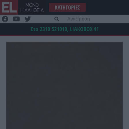
Μετάβαση
ΚΑΤΗΓΟΡΊΕΣ
στο
περιεχόμενο
Α
γι
Στο 2310 521010, LIAKOBOX
41