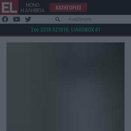
Μετάβαση
ΚΑΤΗΓΟΡΊΕΣ
στο
περιεχόμενο
Α
γι
Στο 2310 521010, LIAKOBOX
41