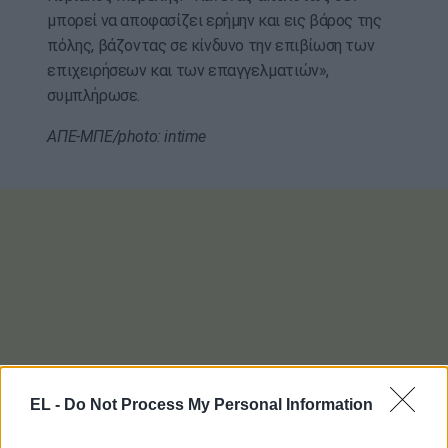
μπορεί να αποφασίζει ερήμην και εις βάρος της
πόλης, βάζοντας σε κίνδυνο την επιβίωση των
επιχειρήσεων και των επαγγελματιών»,
συμπλήρωσε.
ΑΠΕ-ΜΠΕ/photo: intime
EL -
Do Not Process My Personal Information