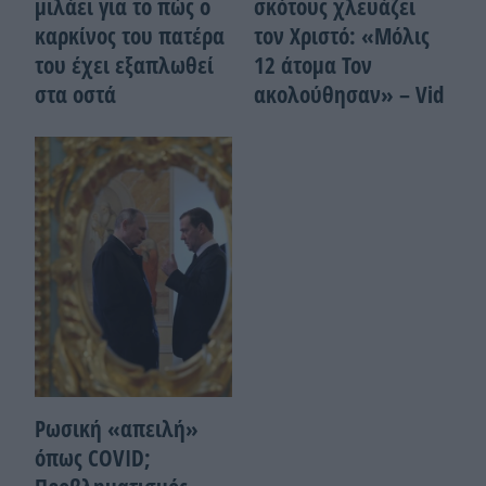
μιλάει για το πώς ο
σκότους χλευάζει
καρκίνος του πατέρα
τον Χριστό: «Μόλις
του έχει εξαπλωθεί
12 άτομα Τον
στα οστά
ακολούθησαν» – Vid
Ρωσική «απειλή»
όπως COVID;