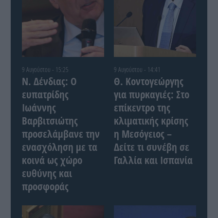
9 Αυγούστου - 15:25
9 Αυγούστου - 14:41
Ν. Δένδιας: Ο
Θ. Κοντογεώργης
ευπατρίδης
για πυρκαγιές: Στο
Ιωάννης
επίκεντρο της
Βαρβιτσιώτης
κλιματικής κρίσης
προσελάμβανε την
η Μεσόγειος –
ενασχόληση με τα
Δείτε τι συνέβη σε
κοινά ως χώρο
Γαλλία και Ισπανία
ευθύνης και
προσφοράς