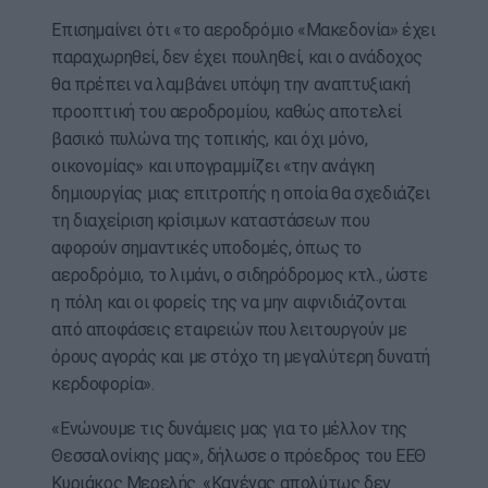
Επισημαίνει ότι «το αεροδρόμιο «Μακεδονία» έχει
παραχωρηθεί, δεν έχει πουληθεί, και ο ανάδοχος
θα πρέπει να λαμβάνει υπόψη την αναπτυξιακή
προοπτική του αεροδρομίου, καθώς αποτελεί
βασικό πυλώνα της τοπικής, και όχι μόνο,
οικονομίας» και υπογραμμίζει «την ανάγκη
δημιουργίας μιας επιτροπής η οποία θα σχεδιάζει
τη διαχείριση κρίσιμων καταστάσεων που
αφορούν σημαντικές υποδομές, όπως το
αεροδρόμιο, το λιμάνι, ο σιδηρόδρομος κτλ., ώστε
η πόλη και οι φορείς της να μην αιφνιδιάζονται
από αποφάσεις εταιρειών που λειτουργούν με
όρους αγοράς και με στόχο τη μεγαλύτερη δυνατή
κερδοφορία».
«Ενώνουμε τις δυνάμεις μας για το μέλλον της
Θεσσαλονίκης μας», δήλωσε ο πρόεδρος του ΕΕΘ
Κυριάκος Μερελής. «Κανένας απολύτως δεν