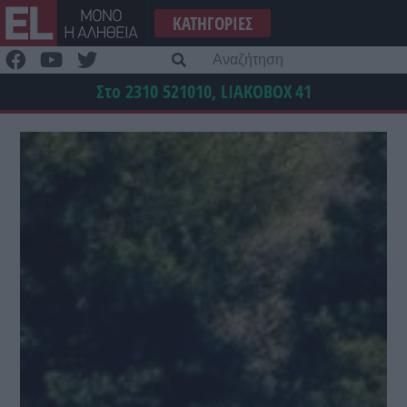
Μετάβαση
ΚΑΤΗΓΟΡΊΕΣ
στο
περιεχόμενο
Α
γι
Στο 2310 521010, LIAKOBOX
41