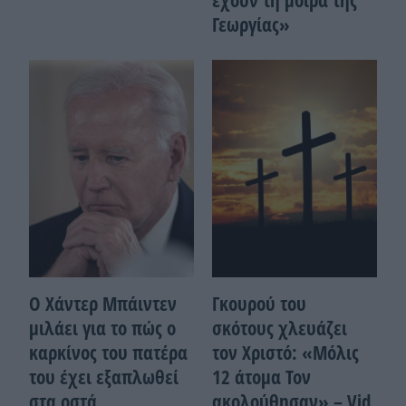
Γεωργίας»
Ο Χάντερ Μπάιντεν
Γκουρού του
μιλάει για το πώς ο
σκότους χλευάζει
καρκίνος του πατέρα
τον Χριστό: «Μόλις
του έχει εξαπλωθεί
12 άτομα Τον
στα οστά
ακολούθησαν» – Vid