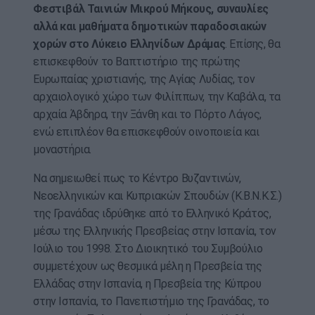
Φεστιβάλ Ταινιών Μικρού Μήκους, συναυλίες
αλλά και μαθήματα δημοτικών παραδοσιακών
χορών στο Λύκειο Ελληνίδων Δράμας
. Επίσης, θα
επισκεφθούν το Βαπτιστήριο της πρώτης
Ευρωπαίας χριστιανής, της Αγίας Λυδίας, τον
αρχαιολογικό χώρο των Φιλίππων, την Καβάλα, τα
αρχαία Άβδηρα, την Ξάνθη και το Πόρτο Λάγος,
ενώ επιπλέον θα επισκεφθούν οινοποιεία και
μοναστήρια.
Να σημειωθεί πως το Κέντρο Βυζαντινών,
Νεοελληνικών και Κυπριακών Σπουδών (Κ.Β.Ν.Κ.Σ.)
της Γρανάδας ιδρύθηκε από το Ελληνικό Κράτος,
μέσω της Ελληνικής Πρεσβείας στην Ισπανία, τον
Ιούλιο του 1998. Στο Διοικητικό του Συμβούλιο
συμμετέχουν ως θεσμικά μέλη η Πρεσβεία της
Ελλάδας στην Ισπανία, η Πρεσβεία της Κύπρου
στην Ισπανία, το Πανεπιστήμιο της Γρανάδας, το