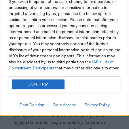
If you wish to opt-out of the sale, sharing to third parties, or
στο γεγονός ότι η τοπική κοινωνία της
processing of your personal or sensitive information for
targeted advertising by us, please use the below opt-out
ακριτικής πόλης, κάτοικοι και φορείς,
section to confirm your selection. Please note that after your
αγκάλιασαν και στήριξαν έμπρακτα αυτή την
opt-out request is processed you may continue seeing
προσπάθεια.
interest-based ads based on personal information utilized by
us or personal information disclosed to third parties prior to
Φ. Μορφακίδης: «Οι φοιτητές ζουν
your opt-out. You may separately opt-out of the further
από κοντά την Ελλάδα»
disclosure of your personal information by third parties on the
IAB’s list of downstream participants. This information may
also be disclosed by us to third parties on the
IAB’s List of
«Για εμάς, το πιο σημαντικό σε αυτή την
Downstream Participants
that may further disclose it to other
διοργάνωση», υπογραμμίζει μιλώντας στο ΑΠΕ-
third parties.
ΜΠΕ ο διευθυντής του Κ.Β.Ν.Κ.Σ,
«είναι οι εμπειρίες
CONFIRM
που αποκοιμίζουν οι νέοι, η επικοινωνία που
αναπτύσσουν με τους συνομήλικους τους στην
Δράμα, οι κοινωνικές επαφές που δημιουργούν στο
Data Deletion
Data Access
Privacy Policy
περιθώριο του θερινού σχολείου. Η ζεστή
φιλοξενία των κατοίκων, η αγάπη με την οποία
περιβάλλουν κάθε φορά τα παιδιά, αλλά και το