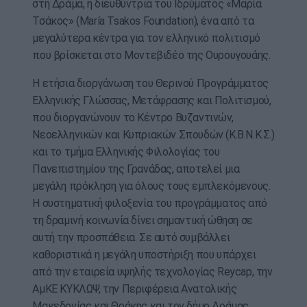
στη Δράμα, η διευθύντρια του Ιδρύματος «Μαρία
Τσάκος» (María Tsakos Foundation), ένα από τα
μεγαλύτερα κέντρα για τον ελληνικό πολιτισμό
που βρίσκεται στο Μοντεβιδέο της Ουρουγουάης.
Η ετήσια διοργάνωση του Θερινού Προγράμματος
Ελληνικής Γλώσσας, Μετάφρασης και Πολιτισμού,
που διοργανώνουν το Κέντρο Βυζαντινών,
Νεοελληνικών και Κυπριακών Σπουδών (Κ.Β.Ν.Κ.Σ.)
και το τμήμα Ελληνικής Φιλολογίας του
Πανεπιστημίου της Γρανάδας, αποτελεί μια
μεγάλη πρόκληση για όλους τους εμπλεκόμενους.
Η συστηματική φιλοξενία του προγράμματος από
τη δραμινή κοινωνία δίνει σημαντική ώθηση σε
αυτή την προσπάθεια. Σε αυτό συμβάλλει
καθοριστικά η μεγάλη υποστήριξη που υπάρχει
από την εταιρεία υψηλής τεχνολογίας Reycap, την
ΑμΚΕ ΚΥΚΛΩΨ, την Περιφέρεια Ανατολικής
Μακεδονίας και Θράκης και τον δήμο Δράμας.