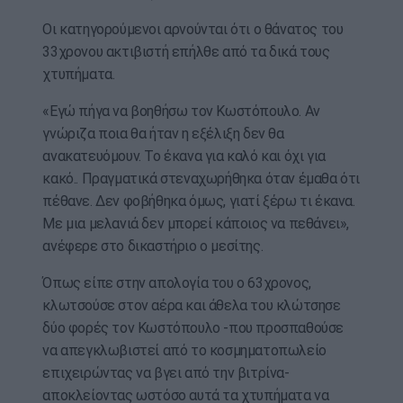
Οι κατηγορούμενοι αρνούνται ότι ο θάνατος του
33χρονου ακτιβιστή επήλθε από τα δικά τους
χτυπήματα.
«Εγώ πήγα να βοηθήσω τον Κωστόπουλο. Αν
γνώριζα ποια θα ήταν η εξέλιξη δεν θα
ανακατευόμουν. Το έκανα για καλό και όχι για
κακό.. Πραγματικά στεναχωρήθηκα όταν έμαθα ότι
πέθανε. Δεν φοβήθηκα όμως, γιατί ξέρω τι έκανα.
Με μια μελανιά δεν μπορεί κάποιος να πεθάνει»,
ανέφερε στο δικαστήριο ο μεσίτης.
Όπως είπε στην απολογία του ο 63χρονος,
κλωτσούσε στον αέρα και άθελα του κλώτσησε
δύο φορές τον Κωστόπουλο -που προσπαθούσε
να απεγκλωβιστεί από το κοσμηματοπωλείο
επιχειρώντας να βγει από την βιτρίνα-
αποκλείοντας ωστόσο αυτά τα χτυπήματα να