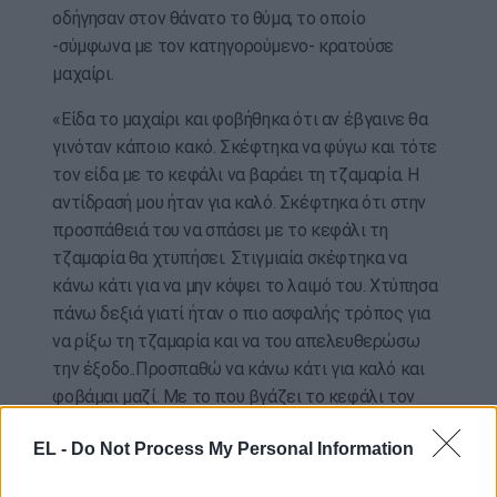
οδήγησαν στον θάνατο το θύμα, το οποίο
-σύμφωνα με τον κατηγορούμενο- κρατούσε
μαχαίρι.
«Είδα το μαχαίρι και φοβήθηκα ότι αν έβγαινε θα
γινόταν κάποιο κακό. Σκέφτηκα να φύγω και τότε
τον είδα με το κεφάλι να βαράει τη τζαμαρία. Η
αντίδρασή μου ήταν για καλό. Σκέφτηκα ότι στην
προσπάθειά του να σπάσει με το κεφάλι τη
τζαμαρία θα χτυπήσει. Στιγμιαία σκέφτηκα να
κάνω κάτι για να μην κόψει το λαιμό του. Χτύπησα
πάνω δεξιά γιατί ήταν ο πιο ασφαλής τρόπος για
να ρίξω τη τζαμαρία και να του απελευθερώσω
την έξοδο..Προσπαθώ να κάνω κάτι για καλό και
φοβάμαι μαζί. Με το που βγάζει το κεφάλι τον
πετυχαίνω, αλλά η κλωτσιά αυτή δεν είναι δυνατή
EL -
Do Not Process My Personal Information
για να του κάνω κακό. Δεν συνεχίζω. Τον τραβάω
έξω από την μπλούζα, του πιάνω τον καρπό και