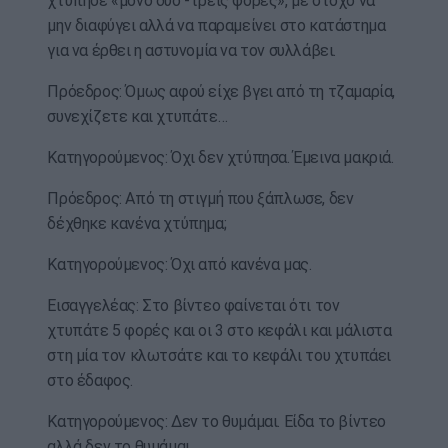
χτύπησε «μόνο δύο -τρεις φορές», με στόχο να
μην διαφύγει αλλά να παραμείνει στο κατάστημα
για να έρθει η αστυνομία να τον συλλάβει.
Πρόεδρος: Όμως αφού είχε βγει από τη τζαμαρία,
συνεχίζετε και χτυπάτε…
Κατηγορούμενος: Όχι δεν χτύπησα. Έμεινα μακριά.
Πρόεδρος: Από τη στιγμή που ξάπλωσε, δεν
δέχθηκε κανένα χτύπημα;
Κατηγορούμενος: Όχι από κανένα μας.
Εισαγγελέας: Στο βίντεο φαίνεται ότι τον
χτυπάτε 5 φορές και οι 3 στο κεφάλι και μάλιστα
στη μία τον κλωτσάτε και το κεφάλι του χτυπάει
στο έδαφος.
Κατηγορούμενος: Δεν το θυμάμαι. Είδα το βίντεο
αλλά δεν το θυμάμαι…