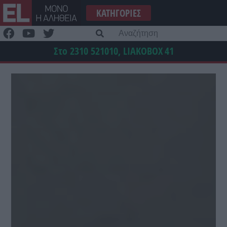
Μετάβαση
ΚΑΤΗΓΟΡΊΕΣ
στο
περιεχόμενο
Α
γι
Στο 2310 521010, LIAKOBOX
41