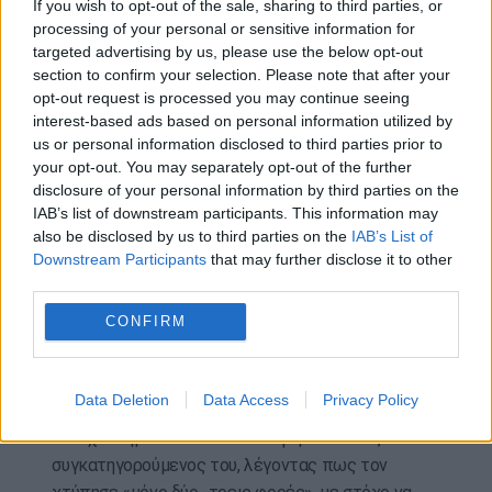
If you wish to opt-out of the sale, sharing to third parties, or
του πήρα το μαχαίρι που το πέταξα μέσα στο
processing of your personal or sensitive information for
κοσμηματοπωλείο..».
targeted advertising by us, please use the below opt-out
section to confirm your selection. Please note that after your
Λέγοντας στην οικογένεια Κωστόπουλου πως δεν
opt-out request is processed you may continue seeing
φταίει ο ίδιος για τον θάνατο, ο μεσίτης ανέφερε
interest-based ads based on personal information utilized by
πως «Θέλω να κριθώ δίκαια και αμερόληπτα. Η
us or personal information disclosed to third parties prior to
αδικία η δική μου, δεν είναι δικαιοσύνη για
your opt-out. You may separately opt-out of the further
disclosure of your personal information by third parties on the
κανέναν».
IAB’s list of downstream participants. This information may
also be disclosed by us to third parties on the
IAB’s List of
Εισαγγελέας: Βλέπω στο βίντεο να κλωτσάτε 9
Downstream Participants
that may further disclose it to other
φορές και οι 5 στο κεφάλι…
third parties.
Κατηγορούμενος: Όχι οι 2 μάξιμουμ να τον βρήκαν.
CONFIRM
Οι άλλες είναι στον αέρα.
Και ο κοσμηματοπώλης στην απολογία του
Data Deletion
Data Access
Privacy Policy
αρνήθηκε ότι ο θάνατος του 33χρονου προήλθε
από χτυπήματα που του κατάφεραν ο ίδιος και ο
συγκατηγορούμενος του, λέγοντας πως τον