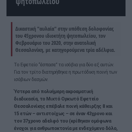
ψητοπωλείου
Δικαστική "αυλαία" στην υπόθεση δολοφονίας
του 45χρονου ιδιοκτήτη ψητοπωλείου, τον
Φεβρουάριο του 2020, στην ανατολική
Θεσσαλονίκη, με κατηγορούμενα τρία αδέλφια.
Το Εφετείο “έσπασε” τα ισόβια για δύο εξ αυτών.
Για τον τρίτο διατηρήθηκε η πρωτόδικη ποινή των
ισόβιων δεσμών.
Ύστερα από πολυήμερη ακροαματική
διαδικασία, το Μικτό Ορκωτό Εφετείο
Θεσσαλονίκης επέβαλε ποινή κάθειρξης 8 και
15 ετών – αντιστοίχως – σε έναν 43χρονο και
τον 37χρονο αδελφό του (κρίθηκαν ομόφωνα
ένοχοι για ανθρωποκτονία με ενδεχόμενο δόλο,