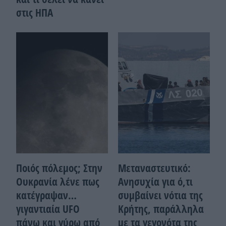
στις ΗΠΑ
Ποιός πόλεμος; Στην
Μεταναστευτικό:
Ουκρανία λένε πως
Ανησυχία για ό,τι
κατέγραψαν…
συμβαίνει νότια της
γιγαντιαία UFO
Κρήτης, παράλληλα
πάνω και γύρω από
με τα γεγονότα της