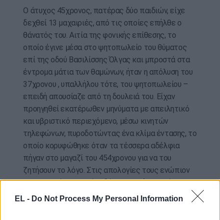
Ο άτυχος 45χρονος, πατέρας δύο παιδιών, είχε
δεχθεί 13 μαχαιριές, από τις οποίες επήλθε ο
θάνατός του. Αιτία της φονικής επίθεσης, το
οποίο έγινε μέσα στο ψητοπωλείο του θύματος
επί της οδού Βασιλίσσης Όλγας και μπροστά στα
έντρομα μάτια των θαμώνων, ήταν η απόλυση του
37χρονου , υπαλλήλου τότε, του ψητοπωλείου –
επειδή απουσίαζε από τη δουλειά του. Είχαν
προηγηθεί εκατέρωθεν μηνύματα με απειλητικό
και υβριστικό περιεχόμενο, μέσω κινητών
τηλεφώνων, πυροδοτώντας ένα κλίμα έντασης, το
οποίο κορυφώθηκε όταν τα τέσσερα αδέλφια
πήγαν στο μαγαζί του 454χρονου για να του
ζητήσουν το λόγο. Στις απολογίες τους ενώπιον
του Εφετείου, τα τρία αδέλφια αρνήθηκαν ότι
είχαν σκοπό να σκοτώσουν το θύμα.
EL -
Do Not Process My Personal Information
ΑΠΕ-ΜΠΕ / photo: pixabay