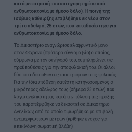
κατά μετατροπή του κατηγορητηρίου από
ανθρωποκτονία με άμεσο δόλο). Η ποινή της
ισόβιας κάθειρξης επιβλήθηκε εκ νέου στον
τρίτο αδελφό, 25 ετών, που καταδικάστηκε για
ανθρωποκτονία με άμεσο δόλο.
Το Δικαστήριο αναγνώρισε ελαφρυντικό μόνο
στον 43χρονο (πρότερο σύννομο βίο) ο οποίος,
σύμφωνα με τον συνήγορό του, συμπληρώνει τις
προϋποθέσεις για την αποφυλάκισή του. Οι άλλοι
δύο καταδικασθέντες επιστρέφουν στις φυλακές.
Για την ίδια υπόθεση κατέστη κατηγορούμενος ο
μικρότερος αδελφός τους (σήμερα 23 ετών) που
λόγω ανηλικότητας κατά την τέλεση της πράξης
του παραπέμφθηκε να δικαστεί σε Δικαστήριο
Ανηλίκων, από το οποίο τιμωρήθηκε με επιβολή
αναμορφωτικών μέτρων (κρίθηκε ένοχος για
επικίνδυνη σωματική βλάβη).