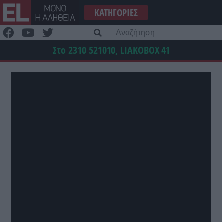
Μετάβαση
ΚΑΤΗΓΟΡΊΕΣ
στο
περιεχόμενο
Α
γι
Στο 2310 521010, LIAKOBOX
41