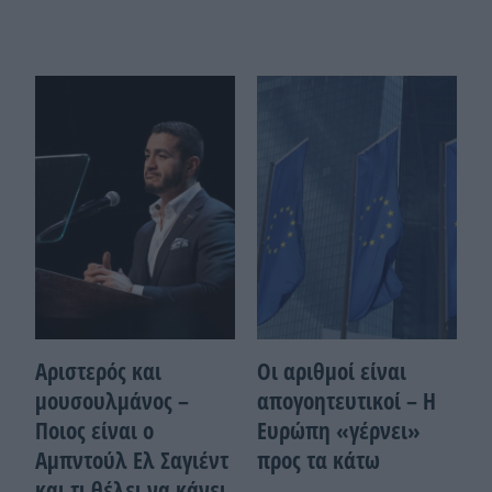
Αριστερός και
Οι αριθμοί είναι
μουσουλμάνος –
απογοητευτικοί – Η
Ποιoς είναι ο
Ευρώπη «γέρνει»
Αμπντούλ Ελ Σαγιέντ
προς τα κάτω
και τι θέλει να κάνει