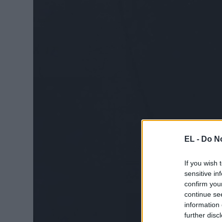
EL -
Do No
If you wish 
sensitive in
confirm you
continue se
information 
further disc