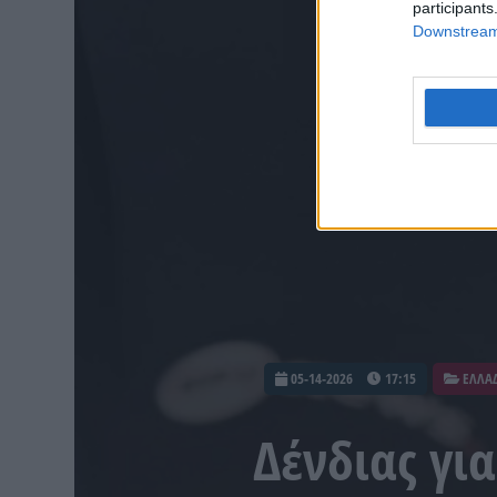
participants
Downstream 
05-14-2026
17:15
ΕΛΛΑ
Δένδιας γι