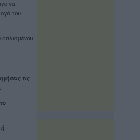
ργό να
λογό του
υ οπλισμένου
ηγήσεις τις
.
άτο
 ή