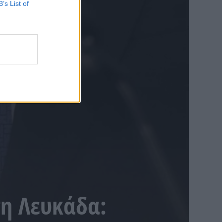
B’s List of
τη Λευκάδα: