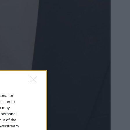
sonal or
ection to
ou may
 personal
out of the
 downstream