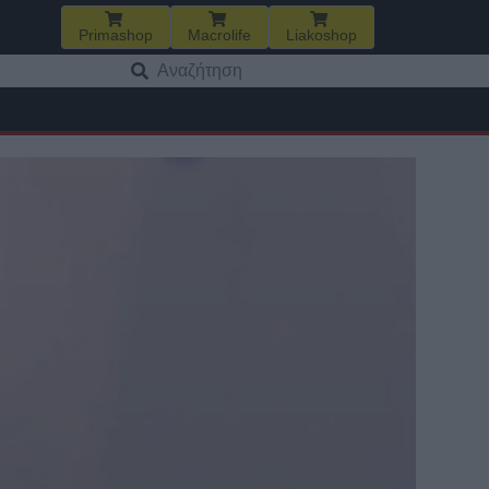
Primashop
Macrolife
Liakoshop
Αναζήτηση
για: