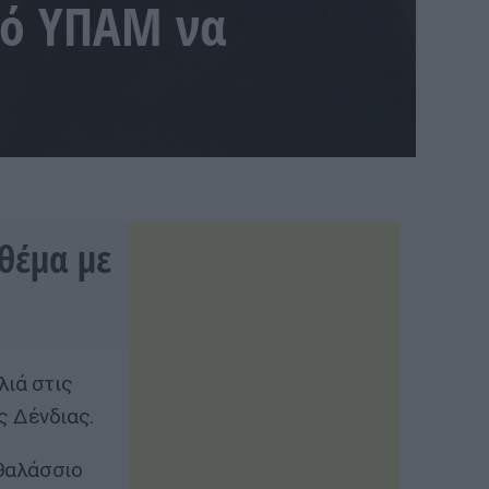
νό ΥΠΑΜ να
θέμα με
λιά στις
ς Δένδιας.
 θαλάσσιο