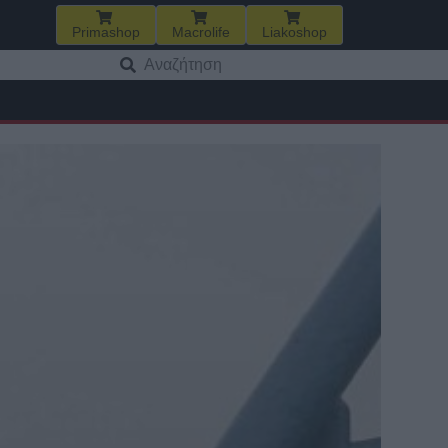
Primashop
Macrolife
Liakoshop
Αναζήτηση
για: