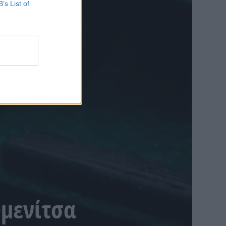
B’s List of
υμενίτσα