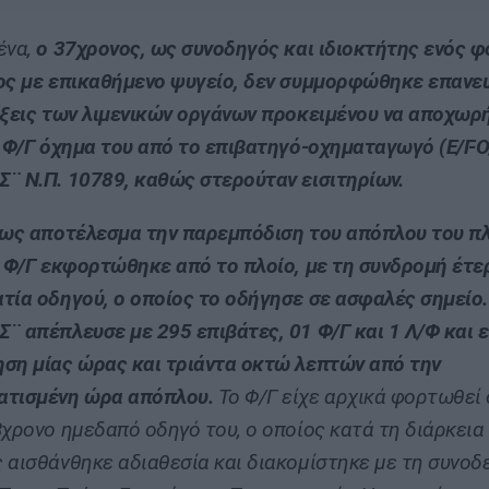
ένα,
ο 37χρονος, ως συνοδηγός και ιδιοκτήτης ενός φ
ος με επικαθήμενο ψυγείο, δεν συμμορφώθηκε επανε
ίξεις των λιμενικών οργάνων προκειμένου να αποχωρή
ο Φ/Γ όχημα του από το επιβατηγό-οχηματαγωγό (Ε/Γ-Ο
¨ Ν.Π. 10789, καθώς στερούταν εισιτηρίων.
 ως αποτέλεσμα την παρεμπόδιση του απόπλου του πλ
ο Φ/Γ εκφορτώθηκε από το πλοίο, με τη συνδρομή έτε
τία οδηγού, ο οποίος το οδήγησε σε ασφαλές σημείο.
¨ απέπλευσε με 295 επιβάτες, 01 Φ/Γ και 1 Λ/Φ και ε
ση μίας ώρας και τριάντα οκτώ λεπτών από την
ατισμένη ώρα απόπλου.
Το Φ/Γ είχε αρχικά φορτωθεί 
3χρονο ημεδαπό οδηγό του, ο οποίος κατά τη διάρκεια
 αισθάνθηκε αδιαθεσία και διακομίστηκε με τη συνοδ