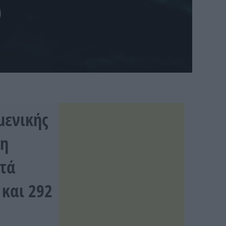
υ
μενικής
τη
ατά
και 292