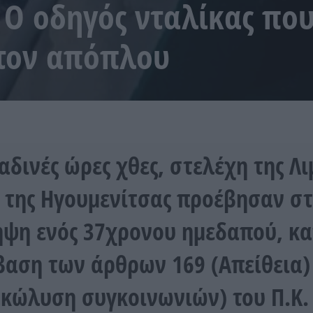
 Ο οδηγός νταλίκας πο
τον απόπλου
ραδινές ώρες χθες, στελέχη της Λι
 της Ηγουμενίτσας προέβησαν σ
ψη ενός 37χρονου ημεδαπού, κ
αση των άρθρων 169 (Απείθεια) 
κώλυση συγκοινωνιών) του Π.Κ.