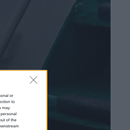
sonal or
ection to
ou may
 personal
out of the
 downstream