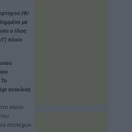
ορτηγού (Φ/
ιλημμένα με
σει ο ίδιος
/Γ) πλοίο
οίου.
ρου
 Το
ίχε συνολική
στο πλοίο
 του
εία στελεχών