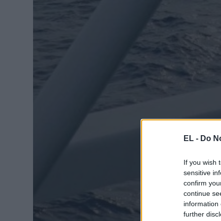
EL -
Do No
If you wish 
sensitive in
confirm you
continue se
information 
further disc