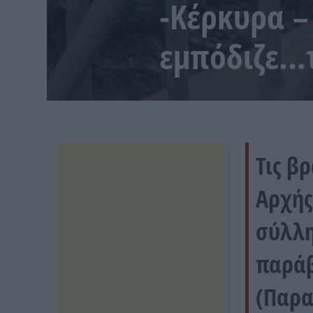
-Κέρκυρα –
εμπόδιζε…
Τις β
Αρχής
σύλλη
παράβ
(Παρα