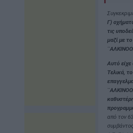
Συγκεκριμ
Γ) οχήματ
τις υποδε
μαζί με τ
¨ΑΛΚΙΝΟΟΣ
Αυτό είχε
Τελικά, τ
επαγγελμα
¨ΑΛΚΙΝΟΟΣ
καθυστέρη
προγραμμ
από τον 6
συμβάντος