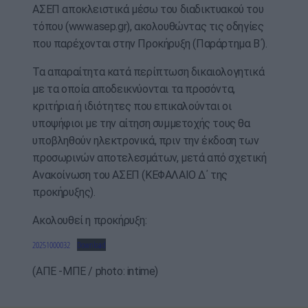
ΑΣΕΠ αποκλειστικά μέσω του διαδικτυακού του
τόπου (www.asep.gr), ακολουθώντας τις οδηγίες
που παρέχονται στην Προκήρυξη (Παράρτημα Β΄).
Τα απαραίτητα κατά περίπτωση δικαιολογητικά
με τα οποία αποδεικνύονται τα προσόντα,
κριτήρια ή ιδιότητες που επικαλούνται οι
υποψήφιοι με την αίτηση συμμετοχής τους θα
υποβληθούν ηλεκτρονικά, πριν την έκδοση των
προσωρινών αποτελεσμάτων, μετά από σχετική
Ανακοίνωση του ΑΣΕΠ (ΚΕΦΑΛΑΙΟ Δ΄ της
προκήρυξης).
Ακολουθεί η προκήρυξη:
20251000032
Download
(ΑΠΕ -ΜΠΕ / photo: intime)