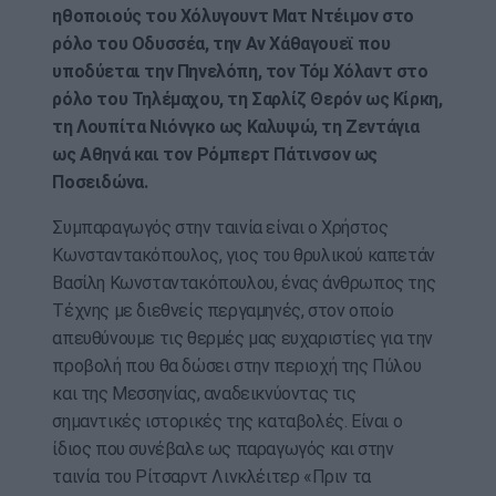
ηθοποιούς του Χόλυγουντ Ματ Ντέιμον στο
ρόλο του Οδυσσέα, την Αν Χάθαγουεϊ που
υποδύεται την Πηνελόπη, τον Τόμ Χόλαντ στο
ρόλο του Τηλέμαχου, τη Σαρλίζ Θερόν ως Κίρκη,
τη Λουπίτα Νιόνγκο ως Καλυψώ, τη Ζεντάγια
ως Αθηνά και τον Ρόμπερτ Πάτινσον ως
Ποσειδώνα.
Συμπαραγωγός στην ταινία είναι ο Χρήστος
Κωνσταντακόπουλος, γιος του θρυλικού καπετάν
Βασίλη Κωνσταντακόπουλου, ένας άνθρωπος της
Τέχνης με διεθνείς περγαμηνές, στον οποίο
απευθύνουμε τις θερμές μας ευχαριστίες για την
προβολή που θα δώσει στην περιοχή της Πύλου
και της Μεσσηνίας, αναδεικνύοντας τις
σημαντικές ιστορικές της καταβολές. Είναι ο
ίδιος που συνέβαλε ως παραγωγός και στην
ταινία του Ρίτσαρντ Λινκλέιτερ «Πριν τα