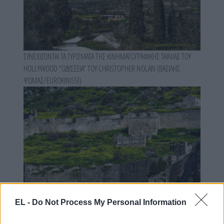
ΣΥΝΕΧΙΖΟΝΤΑΙ ΤΑ ΓΥΡΙΣΜΑΤΑ ΤΗΣ ΚΙΝΗΜΑΤΟΓΡΑΦΙΚΗΣ ΤΑΙΝΙΑΣ ΤΟΥ
HOLLYWOOD “ΟΔΥΣΣΕΙΑ” ΤΟΥ CHRISTOPHER NOLAN (ΒΑΣΙΛΗΣ
ΨΩΜΑΣ/EUROKINISSI)
EL -
Do Not Process My Personal Information