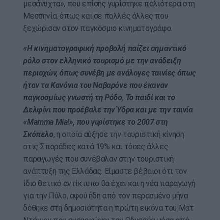
μεσάνυχτα», που επίσης γυρίστηκε παλιότερα στη
Μεσσηνία, όπως και σε πολλές άλλες που
ξεχώρισαν στον παγκόσμιο κινηματογράφο.
«Η κινηματογραφική προβολή παίζει σημαντικό
ρόλο στον ελληνικό τουρισμό με την ανάδειξη
περιοχών, όπως συνέβη με ανάλογες ταινίες όπως
ήταν τα Κανόνια του Ναβαρόνε που έκαναν
παγκοσμίως γνωστή τη Ρόδο, Το παιδί και το
Δελφίνι που προέβαλε την Ύδρα και με την ταινία
«Mamma Mia!», που γυρίστηκε το 2007 στη
Σκόπελο
, η οποία αύξησε την τουριστική κίνηση
στις Σποράδες κατά 19% και τόσες άλλες
παραγωγές που συνέβαλαν στην τουριστική
ανάπτυξη της Ελλάδας. Είμαστε βέβαιοι ότι τον
ίδιο θετικό αντίκτυπο θα έχει και η νέα παραγωγή
για την Πύλο, αφού ήδη από τον περασμένο μήνα
δόθηκε στη δημοσιότητα η πρώτη εικόνα του Ματ