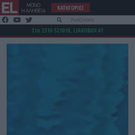
Μετάβαση
ΚΑΤΗΓΟΡΊΕΣ
στο
περιεχόμενο
Α
γι
Στο 2310 521010, LIAKOBOX
41