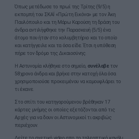
Όπως μετέδωσε το πρωί της Τρίτης (9/5) η
εκπομπή του ΣΚΑΪ «Πρώτη Εικόνα» με τον Άκη
Παυλόπουλο και τη Μάρω Καρούση τη δράση του
άνδρα αντιλήφθηκε την Παρασκευή (5/5) ένα
άτομο που ήταν στο κολυμβητήριο και το οποίο
και κατήγγειλε και τα όσα είδε. Έτσι η υπόθεση
πήρε τον δρόμο της Δικαιοσύνης.
Η Αστυνομία κλήθηκε στο σημείο,
συνέλαβε
τον
58χρονο άνδρα και βρήκε στην κατοχή όλα όσα
χρησιμοποιούσε προκειμένου να καμουφλάρει το
τι έκανε.
Στο σπίτι του κατηγορούμενου βρέθηκαν 17
κάρτες μνήμης οι οποίες εξετάζονται από τις
Αρχές για να δουν οι Αστυνομικοί τι ακριβώς
περιέχουν.
Δείτε το σχετικό video απο το τηλεοπτικό κανάλι