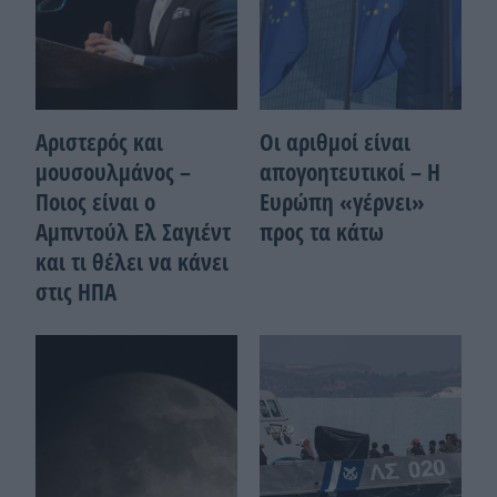
Αριστερός και
Οι αριθμοί είναι
μουσουλμάνος –
απογοητευτικοί – Η
Ποιoς είναι ο
Ευρώπη «γέρνει»
Αμπντούλ Ελ Σαγιέντ
προς τα κάτω
και τι θέλει να κάνει
στις ΗΠΑ