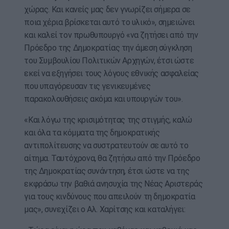
χώρας. Και κανείς μας δεν γνωρίζει σήμερα σε
ποια χέρια βρίσκεται αυτό το υλικό», σημειώνει
και καλεί τον πρωθυπουργό «να ζητήσει από την
Πρόεδρο της Δημοκρατίας την άμεση σύγκληση
του Συμβουλίου Πολιτικών Αρχηγών, έτσι ώστε
εκεί να εξηγήσει τους λόγους εθνικής ασφαλείας
που υπαγόρευσαν τις γενικευμένες
παρακολουθήσεις ακόμα και υπουργών του».
«Και λόγω της κρισιμότητας της στιγμής, καλώ
και όλα τα κόμματα της δημοκρατικής
αντιπολίτευσης να συστρατευτούν σε αυτό το
αίτημα. Ταυτόχρονα, θα ζητήσω από την Πρόεδρο
της Δημοκρατίας συνάντηση, έτσι ώστε να της
εκφράσω την βαθιά ανησυχία της Νέας Αριστεράς
για τους κινδύνους που απειλούν τη δημοκρατία
μας», συνεχίζει ο Αλ. Χαρίτσης και καταλήγει: