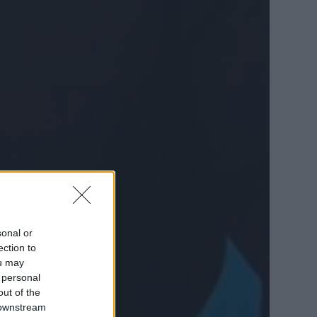
sonal or
ection to
ou may
 personal
out of the
 downstream