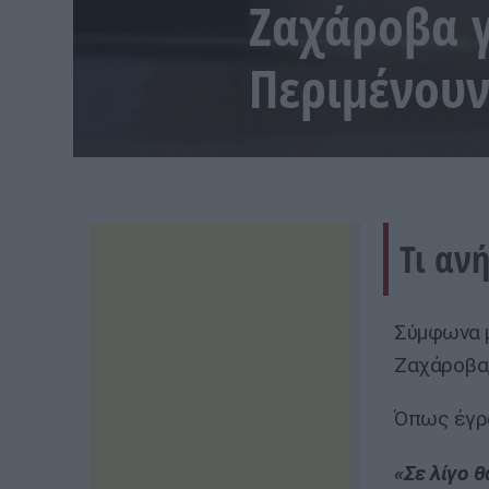
Ζαχάροβα γ
Περιμένουν
Τι αν
Σύμφωνα μ
Ζαχάροβα,
Όπως έγρα
«Σε λίγο 