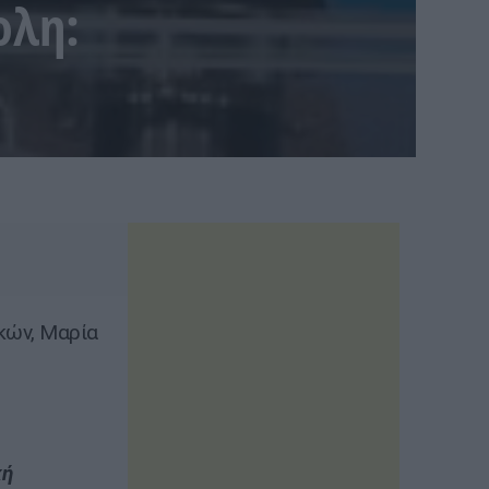
ολη:
κών, Μαρία
κή