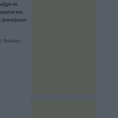
μέχρι να
ιογόνα και
α ξεκινήσουν
ς Ρωσίας-