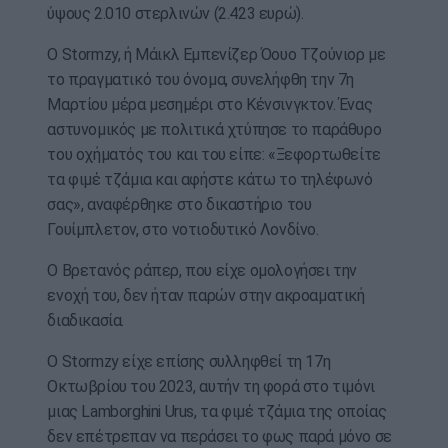
ύψους 2.010 στερλινών (2.423 ευρώ).
Ο Stormzy, ή Μάικλ Εμπενίζερ Όουο Τζούνιορ με
το πραγματικό του όνομα, συνελήφθη την 7η
Μαρτίου μέρα μεσημέρι στο Κένσινγκτον. Ένας
αστυνομικός με πολιτικά χτύπησε το παράθυρο
του οχήματός του και του είπε: «Ξεφορτωθείτε
τα φιμέ τζάμια και αφήστε κάτω το τηλέφωνό
σας», αναφέρθηκε στο δικαστήριο του
Γουίμπλετον, στο νοτιοδυτικό Λονδίνο.
Ο Βρετανός ράπερ, που είχε ομολογήσει την
ενοχή του, δεν ήταν παρών στην ακροαματική
διαδικασία.
Ο Stormzy είχε επίσης συλληφθεί τη 17η
Οκτωβρίου του 2023, αυτήν τη φορά στο τιμόνι
μιας Lamborghini Urus, τα φιμέ τζάμια της οποίας
δεν επέτρεπαν να περάσει το φως παρά μόνο σε