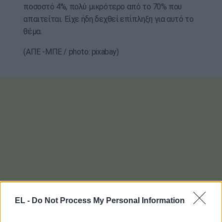
ποσοστό 4%, πολύ μικρότερο από το 70% που
απαιτείται. Είχε ήδη δεχθεί επίπληξη για αυτό το
θέμα.
(ΑΠΕ -ΜΠΕ / photo: pixabay)
EL -
Do Not Process My Personal Information