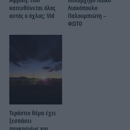
Αφρική: Πού
οπλαρχηγό Λιάκο
κατευθύνεται όλος
Λιακόπουλο
αυτός ο όχλος; Vid
Παλουμπιώτη –
ΦΩΤΟ
Τεράστιο θέμα έχει
ξεσπάσει
παγκοσμίως και