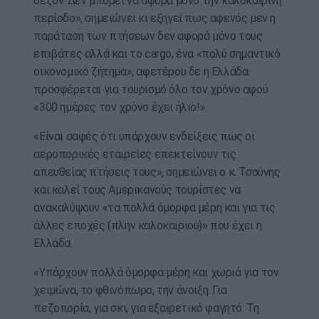
σεζόν. Δεν μπορεί να αφορά μόνο την καλοκαιρινή
περίοδο», σημειώνει κι εξηγεί πως αφενός μεν η
παράταση των πτήσεων δεν αφορά μόνο τους
επιβάτες αλλά και το cargo, ένα «πολύ σημαντικό
οικονομικό ζήτημα», αφετέρου δε η Ελλάδα
προσφέρεται για τουρισμό όλο τον χρόνο αφού
«300 ημέρες τον χρόνο έχει ήλιο!».
«Είναι σαφές ότι υπάρχουν ενδείξεις πως οι
αεροπορικές εταιρείες επεκτείνουν τις
απευθείας πτήσεις τους», σημειώνει ο κ. Τσούνης
και καλεί τους Αμερικανούς τουρίστες να
ανακαλύψουν «τα πολλά όμορφα μέρη και για τις
άλλες εποχές (πλην καλοκαιριού)» που έχει η
Ελλάδα.
«Υπάρχουν πολλά όμορφα μέρη και χωριά για τον
χειμώνα, το φθινόπωρο, την άνοιξη. Για
πεζοπορία, για σκι, για εξαιρετικό φαγητό. Τη