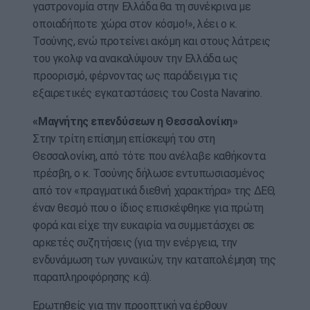
γαστρονομία στην Ελλάδα θα τη συνέκρινα με
οποιαδήποτε χώρα στον κόσμο!», λέει ο κ.
Τσούνης, ενώ προτείνει ακόμη και στους λάτρεις
του γκολφ να ανακαλύψουν την Ελλάδα ως
προορισμό, φέρνοντας ως παράδειγμα τις
εξαιρετικές εγκαταστάσεις του Costa Navarino.
«Μαγνήτης επενδύσεων η Θεσσαλονίκη»
Στην τρίτη επίσημη επίσκεψή του στη
Θεσσαλονίκη, από τότε που ανέλαβε καθήκοντα
πρέσβη, ο κ. Τσούνης δήλωσε εντυπωσιασμένος
από τον «πραγματικά διεθνή χαρακτήρα» της ΔΕΘ,
έναν θεσμό που ο ίδιος επισκέφθηκε για πρώτη
φορά και είχε την ευκαιρία να συμμετάσχει σε
αρκετές συζητήσεις (για την ενέργεια, την
ενδυνάμωση των γυναικών, την καταπολέμηση της
παραπληροφόρησης κ.ά).
Ερωτηθείς για την προοπτική να έρθουν