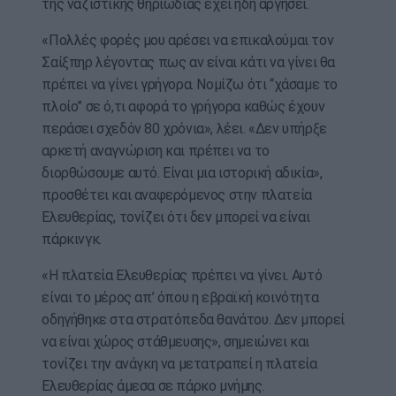
της ναζιστικής θηριωδίας έχει ήδη αργήσει.
«Πολλές φορές μου αρέσει να επικαλούμαι τον
Σαίξπηρ λέγοντας πως αν είναι κάτι να γίνει θα
πρέπει να γίνει γρήγορα. Νομίζω ότι “χάσαμε το
πλοίο” σε ό,τι αφορά το γρήγορα καθώς έχουν
περάσει σχεδόν 80 χρόνια», λέει. «Δεν υπήρξε
αρκετή αναγνώριση και πρέπει να το
διορθώσουμε αυτό. Είναι μια ιστορική αδικία»,
προσθέτει και αναφερόμενος στην πλατεία
Ελευθερίας, τονίζει ότι δεν μπορεί να είναι
πάρκινγκ.
«Η πλατεία Ελευθερίας πρέπει να γίνει. Αυτό
είναι το μέρος απ’ όπου η εβραϊκή κοινότητα
οδηγήθηκε στα στρατόπεδα θανάτου. Δεν μπορεί
να είναι χώρος στάθμευσης», σημειώνει και
τονίζει την ανάγκη να μετατραπεί η πλατεία
Ελευθερίας άμεσα σε πάρκο μνήμης.