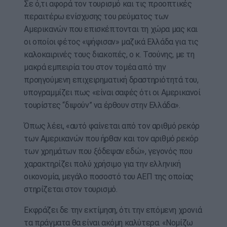
Σε ό,τι αφορά τον τουρισμό και τις προοπτικές
περαιτέρω ενίσχυσης του ρεύματος των
Αμερικανών που επισκέπτονται τη χώρα μας και
οι οποίοι φέτος «ψήφισαν» μαζικά Ελλάδα για τις
καλοκαιρινές τους διακοπές, ο κ. Τσούνης, με τη
μακρά εμπειρία του στον τομέα από την
προηγούμενη επιχειρηματική δραστηριότητά του,
υπογραμμίζει πως «είναι σαφές ότι οι Αμερικανοί
τουρίστες “διψούν” να έρθουν στην Ελλάδα».
Όπως λέει, «αυτό φαίνεται από τον αριθμό ρεκόρ
των Αμερικανών που ήρθαν και τον αριθμό ρεκόρ
των χρημάτων που ξόδεψαν εδώ», γεγονός που
χαρακτηρίζει πολύ χρήσιμο για την ελληνική
οικονομία, μεγάλο ποσοστό του ΑΕΠ της οποίας
στηρίζεται στον τουρισμό.
Εκφράζει δε την εκτίμηση, ότι την επόμενη χρονιά
τα πράγματα θα είναι ακόμη καλύτερα. «Νομίζω