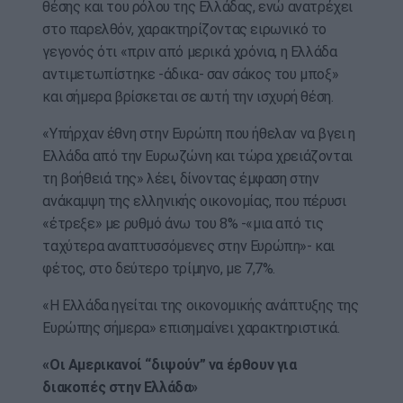
θέσης και του ρόλου της Ελλάδας, ενώ ανατρέχει
στο παρελθόν, χαρακτηρίζοντας ειρωνικό το
γεγονός ότι «πριν από μερικά χρόνια, η Ελλάδα
αντιμετωπίστηκε -άδικα- σαν σάκος του μποξ»
και σήμερα βρίσκεται σε αυτή την ισχυρή θέση.
«Υπήρχαν έθνη στην Ευρώπη που ήθελαν να βγει η
Ελλάδα από την Ευρωζώνη και τώρα χρειάζονται
τη βοήθειά της» λέει, δίνοντας έμφαση στην
ανάκαμψη της ελληνικής οικονομίας, που πέρυσι
«έτρεξε» με ρυθμό άνω του 8% -«μια από τις
ταχύτερα αναπτυσσόμενες στην Ευρώπη»- και
φέτος, στο δεύτερο τρίμηνο, με 7,7%.
«Η Ελλάδα ηγείται της οικονομικής ανάπτυξης της
Ευρώπης σήμερα» επισημαίνει χαρακτηριστικά.
«Οι Αμερικανοί “διψούν” να έρθουν για
διακοπές στην Ελλάδα»