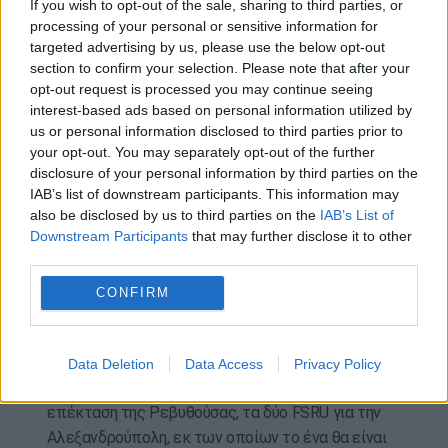
If you wish to opt-out of the sale, sharing to third parties, or
Ηνωμένες Πολιτείες παρέχουν στήριξη «όχι μόνο
processing of your personal or sensitive information for
στα λόγια, αλλά με έργα», με τη διοχέτευση LNG
targeted advertising by us, please use the below opt-out
section to confirm your selection. Please note that after your
αλλά και με την υποστήριξη έργων που
opt-out request is processed you may continue seeing
διαφοροποιούν τις πηγές ενέργειας,
interest-based ads based on personal information utilized by
συνεισφέρουν στην ενεργειακή μετάβαση και την
us or personal information disclosed to third parties prior to
απαλλαγή από τον άνθρακα.
your opt-out. You may separately opt-out of the further
disclosure of your personal information by third parties on the
«Για την Ελλάδα αυτά τα προβλήματα είναι
IAB’s list of downstream participants. This information may
σημαντικά λιγότερα απ’ ό,τι σε άλλα έθνη, λόγω
also be disclosed by us to third parties on the
IAB’s List of
Downstream Participants
that may further disclose it to other
της εξαιρετικής ηγεσίας», εκτιμά ο Αμερικανός
third parties.
πρέσβης, επισημαίνοντας ότι η χώρα μας
βρίσκεται στην πρώτη δεκάδα των χωρών όσον
CONFIRM
αφορά τις επενδύσεις στον τομέα των
ανανεώσιμων πηγών ενέργειας. Απαριθμεί δε, μια
σειρά από έργα που συμβάλλουν στην ενίσχυση
Data Deletion
Data Access
Privacy Policy
του ενεργειακού προφίλ της χώρας μας, όπως η
επέκταση της Ρεβυθούσας, τα δύο FSRU για την
Αλεξανδρούπολη, εκ των οποίων το ένα θα είναι