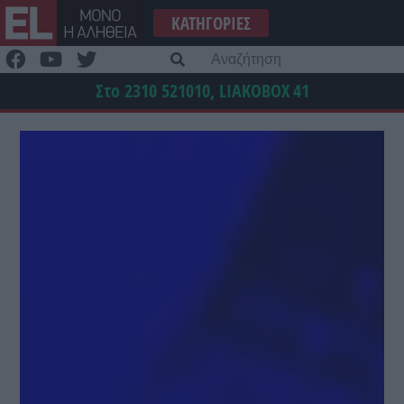
Μετάβαση
ΚΑΤΗΓΟΡΊΕΣ
στο
περιεχόμενο
Α
γι
Στο 2310 521010, LIAKOBOX
41