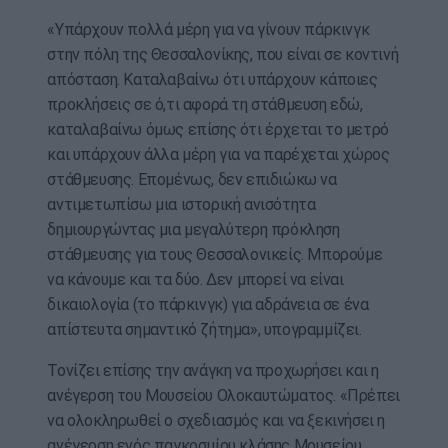
«Υπάρχουν πολλά μέρη για να γίνουν πάρκινγκ
στην πόλη της Θεσσαλονίκης, που είναι σε κοντινή
απόσταση. Καταλαβαίνω ότι υπάρχουν κάποιες
προκλήσεις σε ό,τι αφορά τη στάθμευση εδώ,
καταλαβαίνω όμως επίσης ότι έρχεται το μετρό
και υπάρχουν άλλα μέρη για να παρέχεται χώρος
στάθμευσης. Επομένως, δεν επιδιώκω να
αντιμετωπίσω μια ιστορική ανισότητα
δημιουργώντας μια μεγαλύτερη πρόκληση
στάθμευσης για τους Θεσσαλονικείς. Μπορούμε
να κάνουμε και τα δύο. Δεν μπορεί να είναι
δικαιολογία (το πάρκινγκ) για αδράνεια σε ένα
απίστευτα σημαντικό ζήτημα», υπογραμμίζει.
Τονίζει επίσης την ανάγκη να προχωρήσει και η
ανέγερση του Μουσείου Ολοκαυτώματος. «Πρέπει
να ολοκληρωθεί ο σχεδιασμός και να ξεκινήσει η
ανέγερση ενός παγκοσμίου κλάσης Μουσείου