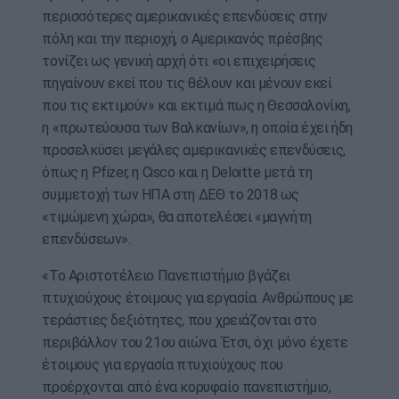
περισσότερες αμερικανικές επενδύσεις στην
πόλη και την περιοχή, ο Αμερικανός πρέσβης
τονίζει ως γενική αρχή ότι «οι επιχειρήσεις
πηγαίνουν εκεί που τις θέλουν και μένουν εκεί
που τις εκτιμούν» και εκτιμά πως η Θεσσαλονίκη,
η «πρωτεύουσα των Βαλκανίων», η οποία έχει ήδη
προσελκύσει μεγάλες αμερικανικές επενδύσεις,
όπως η Pfizer, η Cisco και η Deloitte μετά τη
συμμετοχή των ΗΠΑ στη ΔΕΘ το 2018 ως
«τιμώμενη χώρα», θα αποτελέσει «μαγνήτη
επενδύσεων».
«Το Αριστοτέλειο Πανεπιστήμιο βγάζει
πτυχιούχους έτοιμους για εργασία. Ανθρώπους με
τεράστιες δεξιότητες, που χρειάζονται στο
περιβάλλον του 21ου αιώνα. Έτσι, όχι μόνο έχετε
έτοιμους για εργασία πτυχιούχους που
προέρχονται από ένα κορυφαίο πανεπιστήμιο,