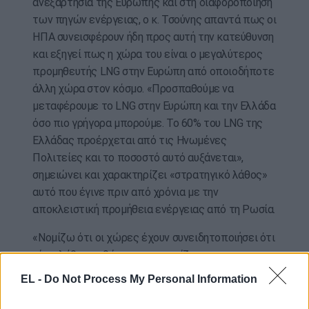
ανεξαρτησία της Ευρώπης και στη διαφοροποίηση
των πηγών ενέργειας, ο κ. Τσούνης απαντά πως οι
ΗΠΑ συνεισφέρουν ήδη προς αυτή την κατεύθυνση
και εξηγεί πως η χώρα του είναι ο μεγαλύτερος
προμηθευτής LNG στην Ευρώπη από οποιοδήποτε
άλλη χώρα στον κόσμο. «Προσπαθούμε να
μεταφέρουμε το LNG στην Ευρώπη και την Ελλάδα
όσο πιο γρήγορα μπορούμε. Το 60% του LNG της
Ελλάδας προέρχεται από τις Ηνωμένες
Πολιτείες και το ποσοστό αυτό αυξάνεται»,
σημειώνει και χαρακτηρίζει «στρατηγικό λάθος»
αυτό που έγινε πριν από χρόνια με την
αποκλειστική προμήθεια ενέργειας από τη Ρωσία.
«Νομίζω ότι οι χώρες έχουν συνειδητοποιήσει ότι
είναι λάθος καθώς αντιμετωπίζουν τις
συνέπειες. Αυτές οι συνέπειες είναι υπαρκτές και
EL -
Do Not Process My Personal Information
σοβαρές. Ελπίζω να είναι όσο το δυνατόν πιο
βραχύβιες» λέει, υπογραμμίζοντας πως οι