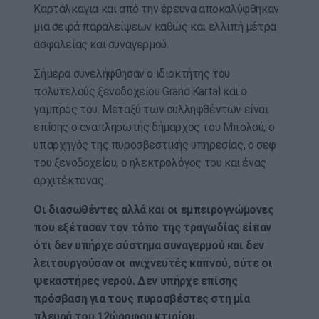
Καρτάλκαγια και από την έρευνα αποκαλύφθηκαν
μια σειρά παραλείψεων καθώς και ελλιπή μέτρα
ασφαλείας και συναγερμού.
Σήμερα συνελήφθησαν ο ιδιοκτήτης του
πολυτελούς ξενοδοχείου Grand Kartal και ο
γαμπρός του. Μεταξύ των συλληφθέντων είναι
επίσης ο αναπληρωτής δήμαρχος του Μπολού, ο
υπαρχηγός της πυροσβεστικής υπηρεσίας, ο σεφ
του ξενοδοχείου, ο ηλεκτρολόγος του και ένας
αρχιτέκτονας.
Οι διασωθέντες αλλά και οι εμπειρογνώμονες
που εξέτασαν τον τόπο της τραγωδίας είπαν
ότι δεν υπήρχε σύστημα συναγερμού και δεν
λειτουργούσαν οι ανιχνευτές καπνού, ούτε οι
ψεκαστήρες νερού. Δεν υπήρχε επίσης
πρόσβαση για τους πυροσβέστες στη μία
πλευρά του 12ώροφου κτιρίου.