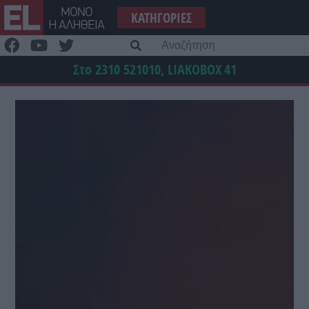
Μετάβαση
ΚΑΤΗΓΟΡΊΕΣ
στο
περιεχόμενο
Α
γι
Στο 2310 521010, LIAKOBOX
41