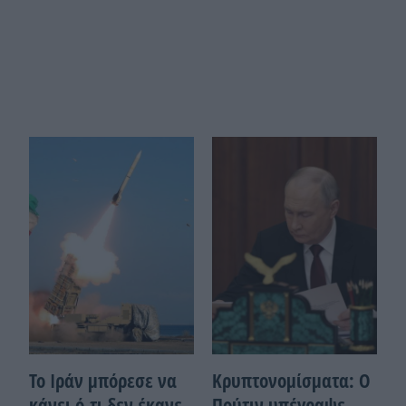
Το Ιράν μπόρεσε να
Κρυπτονομίσματα: Ο
κάνει ό,τι δεν έκανε
Πούτιν υπέγραψε