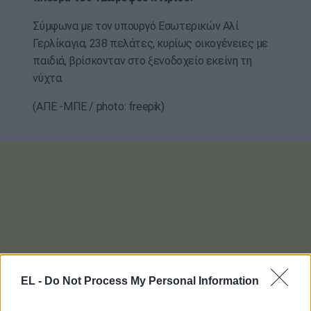
Σύμφωνα με τον υπουργό Εσωτερικών Αλί
Γερλίκαγια, 238 πελάτες, κυρίως οικογένειες με
παιδιά, βρίσκονταν στο ξενοδοχείο εκείνη τη
νύχτα.
(ΑΠΕ -ΜΠΕ / photo: freepik)
EL -
Do Not Process My Personal Information