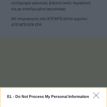
κατέρριψαν ιρανικούς βαλλιστικούς πυραύλους
και μη επανδρωμένα αεροσκάφη.
Με πληροφορίες από ΑΠΕ-ΜΠΕ/photo αρχείου:
ΑΠΕ-ΜΠΕ-EPA-EPA
EL -
Do Not Process My Personal Information