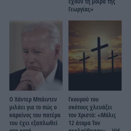
έχουν τη μοίρα της
Γεωργίας»
Ο Χάντερ Μπάιντεν
Γκουρού του
μιλάει για το πώς ο
σκότους χλευάζει
καρκίνος του πατέρα
τον Χριστό: «Μόλις
του έχει εξαπλωθεί
12 άτομα Τον
στα οστά
ακολούθησαν» – Vid