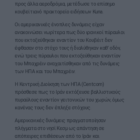
προς άλλα αεροδρόμια, μετέδωσε το επίσημο
κουβεϊτιανό πρακτορείο ειδήσεων Kuna.
Οι αμερικανικές ένοπλες δυνάμεις είχαν
ανακοινώσει νωρίτερα πως δύο ιρανικοί πύραυλοι
που εκτοξεύθηκαν εναντίον του Κουβέιτ δεν
έφθασαν στο στόχο τους ή διαλύθηκαν καθ’ οδόν,
ενώ τρεις πύραυλοι που εκτοξεύθηκαν εναντίον
του Μπαχρέιν αναχαιτίσθηκαν από τις δυνάμεις
των ΗΠΑ και του Μπαχρέιν.
Η Κεντρική Διοίκηση των ΗΠΑ (Centcom)
πρόσθεσε πως το Ιράν εκτόξευσε βαλλιστικούς
πυραύλους εναντίον γειτονικών του χωρών, όμως
κανένας τους δεν έπληξε στόχους.
Αμερικανικές δυνάμεις πραγματοποίησαν
πλήγματα στο νησί Κεσμ ως απάντηση σε
απόπειρες επιθέσεων από το Ιράν και