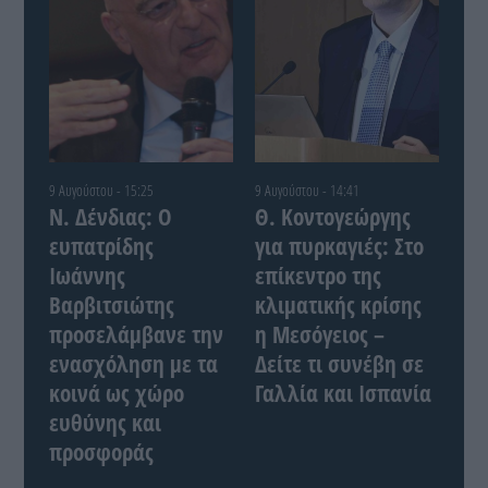
9 Αυγούστου - 15:25
9 Αυγούστου - 14:41
Ν. Δένδιας: Ο
Θ. Κοντογεώργης
ευπατρίδης
για πυρκαγιές: Στο
Ιωάννης
επίκεντρο της
Βαρβιτσιώτης
κλιματικής κρίσης
προσελάμβανε την
η Μεσόγειος –
ενασχόληση με τα
Δείτε τι συνέβη σε
κοινά ως χώρο
Γαλλία και Ισπανία
ευθύνης και
προσφοράς