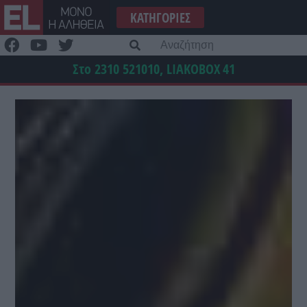
Μετάβαση
ΚΑΤΗΓΟΡΊΕΣ
στο
περιεχόμενο
Α
γι
Στο 2310 521010, LIAKOBOX
41