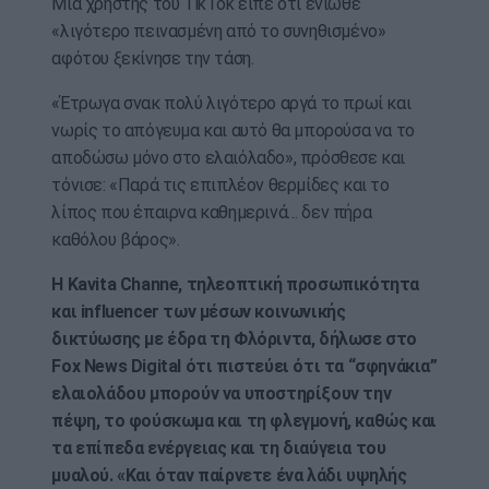
Μια χρήστης του TikTok είπε ότι ένιωθε
«λιγότερο πεινασμένη από το συνηθισμένο»
αφότου ξεκίνησε την τάση.
«Έτρωγα σνακ πολύ λιγότερο αργά το πρωί και
νωρίς το απόγευμα και αυτό θα μπορούσα να το
αποδώσω μόνο στο ελαιόλαδο», πρόσθεσε και
τόνισε: «Παρά τις επιπλέον θερμίδες και το
λίπος που έπαιρνα καθημερινά… δεν πήρα
καθόλου βάρος».
Η Kavita Channe, τηλεοπτική προσωπικότητα
και influencer των μέσων κοινωνικής
δικτύωσης με έδρα τη Φλόριντα, δήλωσε στο
Fox News Digital ότι πιστεύει ότι τα “σφηνάκια”
ελαιολάδου μπορούν να υποστηρίξουν την
πέψη, το φούσκωμα και τη φλεγμονή, καθώς και
τα επίπεδα ενέργειας και τη διαύγεια του
μυαλού. «Και όταν παίρνετε ένα λάδι υψηλής