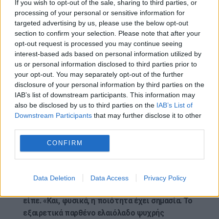
If you wish to opt-out of the sale, sharing to third parties, or
ως συμπλήρωμα για να έχετε αυτά τα
processing of your personal or sensitive information for
αποτελέσματα», είπε.
targeted advertising by us, please use the below opt-out
section to confirm your selection. Please note that after your
«Οι περισσότεροι άνθρωποι αποκομίζουν τα ίδια ή
opt-out request is processed you may continue seeing
και καλύτερα οφέλη χρησιμοποιώντας το με
interest-based ads based on personal information utilized by
συνέπεια στη διατροφή τους αντί να το
us or personal information disclosed to third parties prior to
your opt-out. You may separately opt-out of the further
καταπίνουν σκέτο».
disclosure of your personal information by third parties on the
Αν νιώθετε την ανάγκη να δοκιμάσετε την τάση, ο
IAB’s list of downstream participants. This information may
also be disclosed by us to third parties on the
IAB’s List of
Haas συνέστησε να ξεκινήσετε με μια κουταλιά
Downstream Participants
that may further disclose it to other
της σούπας κατά τη διάρκεια ενός γεύματος αντί
third parties.
για ένα “σφηνάκι” με άδειο στομάχι.
CONFIRM
«Ο συνδυασμός υγιεινών λιπών με τα τρόφιμα
επιβραδύνει την πέψη, βελτιώνει την
απορρόφηση θρεπτικών συστατικών και
Data Deletion
Data Access
Privacy Policy
συνήθως είναι ευκολότερος για το έντερο»,
είπε. «Και, φυσικά, η ποιότητα έχει σημασία. Το
εξαιρετικά παρθένο ελαιόλαδο ψυχρής