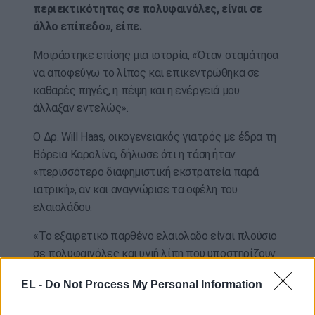
περιεκτικότητας σε πολυφαινόλες, είναι σε
άλλο επίπεδο», είπε.
Μοιράστηκε επίσης μια ιστορία, «Όταν σταμάτησα
να αποφεύγω το λίπος και επικεντρώθηκα σε
καθαρές πηγές, η πέψη και η ενέργειά μου
άλλαξαν εντελώς».
Ο Δρ. Will Haas, οικογενειακός γιατρός με έδρα τη
Βόρεια Καρολίνα, δήλωσε ότι η τάση ήταν
«περισσότερο διαφημιστική εκστρατεία παρά
ιατρική», αν και αναγνώρισε τα οφέλη του
ελαιολάδου.
«Το εξαιρετικό παρθένο ελαιόλαδο είναι πλούσιο
σε πολυφαινόλες και υγιή λίπη που υποστηρίζουν
την ισορροπία της φλεγμονής, τη σταθερότητα
EL -
Do Not Process My Personal Information
του σακχάρου στο αίμα και την υγεία του
δέρματος, αλλά δεν χρειάζεται να το λαμβάνετε