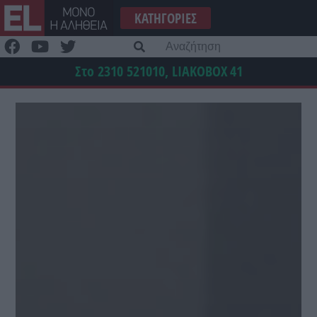
Μετάβαση
ΚΑΤΗΓΟΡΊΕΣ
στο
περιεχόμενο
Α
γι
Στο 2310 521010, LIAKOBOX
41