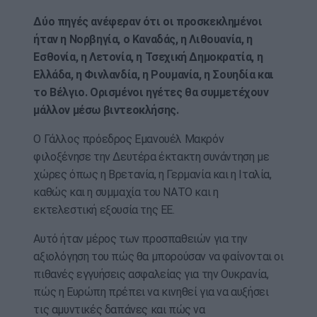
Δύο πηγές ανέφεραν ότι οι προσκεκλημένοι
ήταν η Νορβηγία, ο Καναδάς, η Λιθουανία, η
Εσθονία, η Λετονία, η Τσεχική Δημοκρατία, η
Ελλάδα, η Φινλανδία, η Ρουμανία, η Σουηδία και
το Βέλγιο. Ορισμένοι ηγέτες θα συμμετέχουν
μάλλον μέσω βιντεοκλήσης.
Ο Γάλλος πρόεδρος Εμανουέλ Μακρόν
φιλοξένησε την Δευτέρα έκτακτη συνάντηση με
χώρες όπως η Βρετανία, η Γερμανία και η Ιταλία,
καθώς και η συμμαχία του ΝΑΤΟ και η
εκτελεστική εξουσία της ΕΕ.
Αυτό ήταν μέρος των προσπαθειών για την
αξιολόγηση του πώς θα μπορούσαν να φαίνονται οι
πιθανές εγγυήσεις ασφαλείας για την Ουκρανία,
πώς η Ευρώπη πρέπει να κινηθεί για να αυξήσει
τις αμυντικές δαπάνες και πώς να