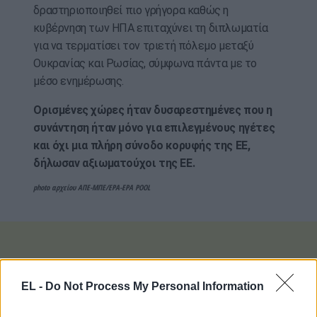
δραστηριοποιηθεί πιο γρήγορα καθώς η
κυβέρνηση των ΗΠΑ επιταχύνει τη διπλωματία
για να τερματίσει τον τριετή πόλεμο μεταξύ
Ουκρανίας και Ρωσίας, σύμφωνα πάντα με το
μέσο ενημέρωσης.
Ορισμένες χώρες ήταν δυσαρεστημένες που η
συνάντηση ήταν μόνο για επιλεγμένους ηγέτες
και όχι μια πλήρη σύνοδο κορυφής της ΕΕ,
δήλωσαν αξιωματούχοι της ΕΕ.
photo αρχείου ΑΠΕ-ΜΠΕ/EPA-EPA POOL
EL -
Do Not Process My Personal Information