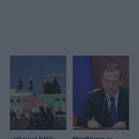
«Ισλαμικό ΝΑΤΟ»
Μεντβέντεφ με