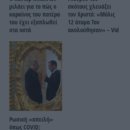
μιλάει για το πώς ο
σκότους χλευάζει
καρκίνος του πατέρα
τον Χριστό: «Μόλις
του έχει εξαπλωθεί
12 άτομα Τον
στα οστά
ακολούθησαν» – Vid
Ρωσική «απειλή»
όπως COVID;