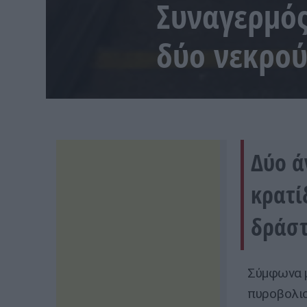
Συναγερμός
δύο νεκρού
Δύο ά
κρατί
δράστ
Σύμφωνα μ
πυροβολισ