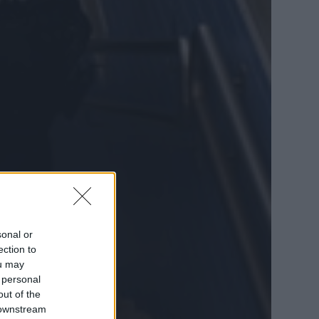
sonal or
ection to
ou may
 personal
out of the
 downstream