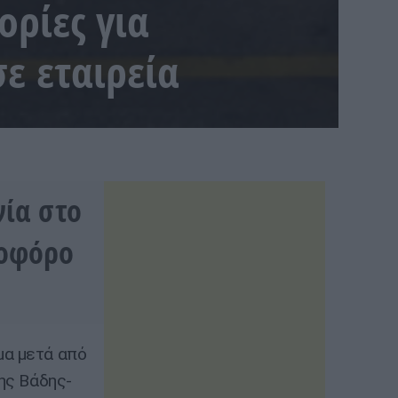
ορίες για
ε εταιρεία
ία στο
κοφόρο
μα μετά από
της Βάδης-