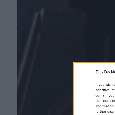
EL -
Do No
If you wish 
sensitive in
confirm you
continue se
information 
further disc