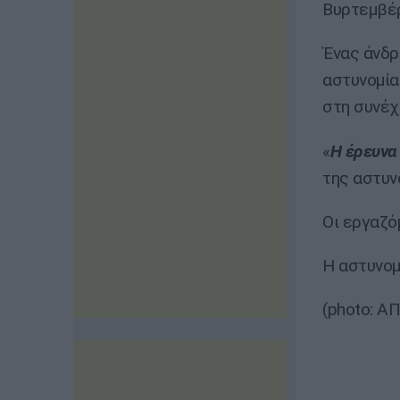
Βυρτεμβέ
Ένας άνδρ
αστυνομία
στη συνέχ
«
Η έρευνα
της αστυν
Οι εργαζόμ
Η αστυνομ
(photo: Α