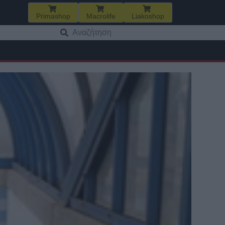
Primashop
Macrolife
Liakoshop
Αναζήτηση
για: