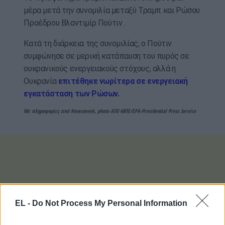
μέρα μετά την συνομιλία μεταξύ Τραμπ και Ρώσου
Προέδρου Βλαντιμίρ Πούτιν .
Κατά τη διάρκεια της συνομιλίας, ο Πούτιν
συμφώνησε σε μερική κατάπαυση του πυρός σε
ουκρανικούς ενεργειακούς στόχους, αλλά η
Ουκρανία
επιτέθηκε νωρίτερα σε ενεργειακή
εγκατάσταση των Ρώσων.
Με πληροφορίες από Newsweek, photo ΑΠΕ-ΜΠΕ/EPA-Presidential Press Service
EL -
Do Not Process My Personal Information