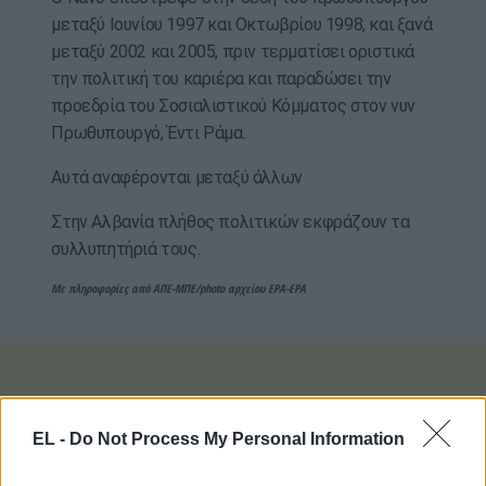
μεταξύ Ιουνίου 1997 και Οκτωβρίου 1998, και ξανά
μεταξύ 2002 και 2005, πριν τερματίσει οριστικά
την πολιτική του καριέρα και παραδώσει την
προεδρία του Σοσιαλιστικού Κόμματος στον νυν
Πρωθυπουργό, Έντι Ράμα.
Αυτά αναφέρονται μεταξύ άλλων
Στην Αλβανία πλήθος πολιτικών εκφράζουν τα
συλλυπητήριά τους.
Με πληροφορίες από ΑΠΕ-ΜΠΕ/photo αρχείου EPA-EPA
EL -
Do Not Process My Personal Information