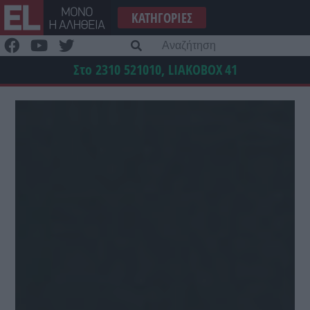
Μετάβαση
ΚΑΤΗΓΟΡΊΕΣ
στο
περιεχόμενο
Α
γι
Στο 2310 521010, LIAKOBOX
41