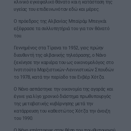
κλινικό εγκεφαλικό θάνατο και η κατάσταση της
υγείας του επιδεινωνόταν εδώ και μέρες.
Ο πρόεδρος της Αλβανίας Μπαϊράμ Μπεγκάι
εξέφρασε τα συλλυπητήριά του για τον θάνατό
του.
Γεννημένος στα Τίρανα το 1952, γιος πρώην
διευθυντή της αλβανικής τηλεόρασης, ο Νάνο
ξεκίνησε την καριέρα του ως οικονομολόγος στο
Ινστιτούτο Μαρξιστικών-Λενινιστικών Σπουδών
το 1978, κατά την περίοδο του Ενβέρ Χότζα.
Ο Νάνο ασπάστηκε την οικονομία της αγοράς και
έγινε για λίγο χρονικό διάστημα πρωθυπουργός
της μεταβατικής κυβέρνησης μετά την
κατάρρευση του καθεστώτος Χότζα την άνοιξη
του 1990.
Ο Νάνο επέστρεψε στην θέση του πρωθυπουργού