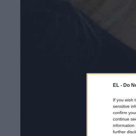
EL -
Do No
If you wish 
sensitive in
confirm you
continue se
information 
further disc