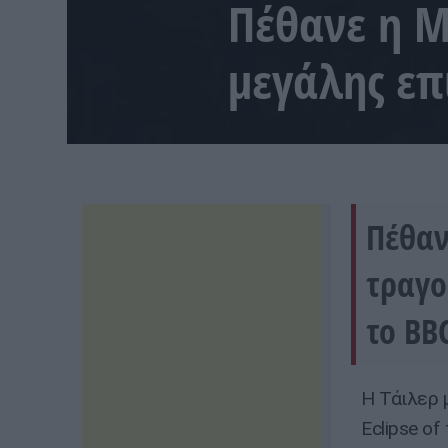
Πέθανε η Μ
μεγάλης επι
Πέθαν
τραγο
το BB
Η Τάιλερ 
Eclipse of 