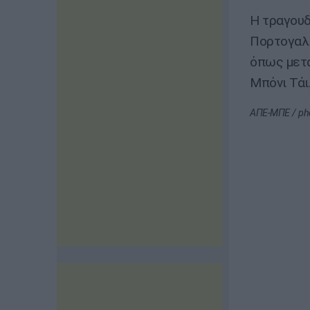
Η τραγουδ
Πορτογαλί
όπως μετα
Μπόνι Τάι
ΑΠΕ-ΜΠΕ / ph