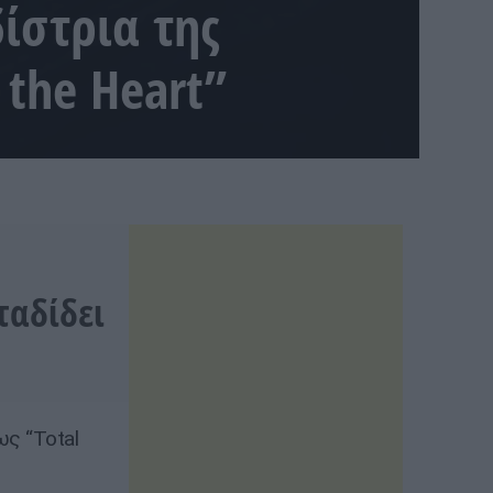
ίστρια της
 the Heart”
ταδίδει
ς “Total