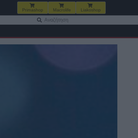
Primashop
Macrolife
Liakoshop
Αναζήτηση
για: