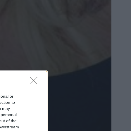
sonal or
ection to
ou may
 personal
out of the
 downstream