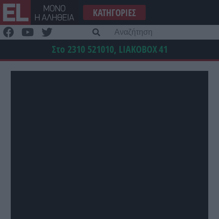
Μετάβαση
ΚΑΤΗΓΟΡΊΕΣ
στο
περιεχόμενο
Α
γι
Στο 2310 521010, LIAKOBOX
41