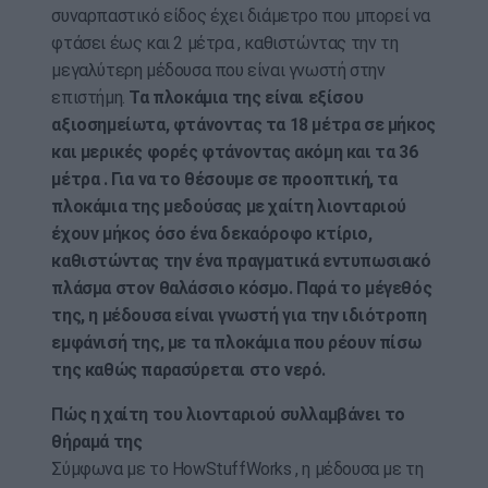
συναρπαστικό είδος έχει διάμετρο που μπορεί να
φτάσει έως και 2 μέτρα , καθιστώντας την τη
μεγαλύτερη μέδουσα που είναι γνωστή στην
επιστήμη.
Τα πλοκάμια της είναι εξίσου
αξιοσημείωτα, φτάνοντας τα 18 μέτρα σε μήκος
και μερικές φορές φτάνοντας ακόμη και τα 36
μέτρα . Για να το θέσουμε σε προοπτική, τα
πλοκάμια της μεδούσας με χαίτη λιονταριού
έχουν μήκος όσο ένα δεκαόροφο κτίριο,
καθιστώντας την ένα πραγματικά εντυπωσιακό
πλάσμα στον θαλάσσιο κόσμο. Παρά το μέγεθός
της, η μέδουσα είναι γνωστή για την ιδιότροπη
εμφάνισή της, με τα πλοκάμια που ρέουν πίσω
της καθώς παρασύρεται στο νερό.
Πώς η χαίτη του λιονταριού συλλαμβάνει το
θήραμά της
Σύμφωνα με το HowStuffWorks , η μέδουσα με τη