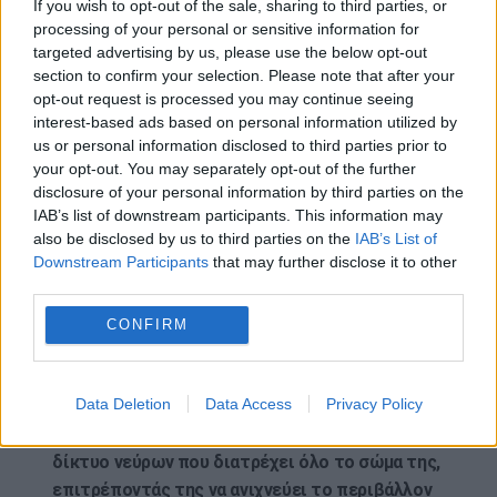
πλησιάζουν πολύ κοντά σε αυτές τις μέδουσες
If you wish to opt-out of the sale, sharing to third parties, or
συχνά βιώνουν επώδυνα τσιμπήματα, τα οποία
processing of your personal or sensitive information for
targeted advertising by us, please use the below opt-out
μπορεί να προκαλέσουν συμπτώματα όπως
section to confirm your selection. Please note that after your
κάψιμο, πρήξιμο και έντονο πόνο. Σε σπάνιες
opt-out request is processed you may continue seeing
περιπτώσεις, τα τσιμπήματα μπορεί να
interest-based ads based on personal information utilized by
απαιτούν ιατρική φροντίδα, ειδικά εάν
us or personal information disclosed to third parties prior to
οδηγήσουν σε ναυτία, εφίδρωση ή κράμπες στο
your opt-out. You may separately opt-out of the further
disclosure of your personal information by third parties on the
στομάχι. Είναι σημαντικό να αποφεύγετε να
IAB’s list of downstream participants. This information may
αγγίζετε τα αποκολλημένα πλοκάμια, καθώς
also be disclosed by us to third parties on the
IAB’s List of
μπορεί να συνεχίσουν να τσιμπούν ακόμα και
Downstream Participants
that may further disclose it to other
μετά τον διαχωρισμό τους από τις μέδουσες .
third parties.
Μία από τις πιο ενδιαφέρουσες πτυχές της
CONFIRM
μέδουσας με τη χαίτη του λιονταριού είναι ότι
δεν διαθέτει ούτε εγκέφαλο ούτε καρδιά,
Data Deletion
Data Access
Privacy Policy
ωστόσο ευδοκιμεί χωρίς αυτά τα όργανα. Αντί
για εγκέφαλο , βασίζεται σε ένα πολύπλοκο
δίκτυο νεύρων που διατρέχει όλο το σώμα της,
επιτρέποντάς της να ανιχνεύει το περιβάλλον