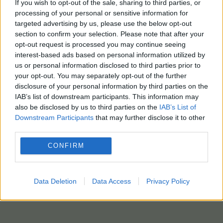
He says it’s run “by a bunch of radical
If you wish to opt-out of the sale, sharing to third parties, or
processing of your personal or sensitive information for
lunatics”, and that we are “getting them out”.
targeted advertising by us, please use the below opt-out
section to confirm your selection. Please note that after your
Trump is digging in the exact area the Deep
opt-out request is processed you may continue seeing
State do not want him to dig. The USAID
interest-based ads based on personal information utilized by
holds the paper trail that proves their
us or personal information disclosed to third parties prior to
criminality!
your opt-out. You may separately opt-out of the further
disclosure of your personal information by third parties on the
IAB’s list of downstream participants. This information may
pic.twitter.com/Pr5Izt44SM
also be disclosed by us to third parties on the
IAB’s List of
Downstream Participants
that may further disclose it to other
— Clandestine (@WarClandestine)
February 3, 2025
third parties.
Με πληροφορίες από ΑΠΕ-ΜΠΕ/
photo EPA-EPA
CONFIRM
Data Deletion
Data Access
Privacy Policy