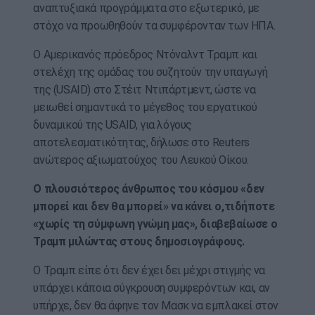
αναπτυξιακά προγράμματα στο εξωτερικό, με
στόχο να προωθηθούν τα συμφέρονταν των ΗΠΑ.
Ο Αμερικανός πρόεδρος Ντόναλντ Τραμπ και
στελέχη της ομάδας του συζητούν την υπαγωγή
της (USAID) στο Στέιτ Ντιπάρτμεντ, ώστε να
μειωθεί σημαντικά το μέγεθος του εργατικού
δυναμικού της USAID, για λόγους
αποτελεσματικότητας, δήλωσε στο Reuters
ανώτερος αξιωματούχος του Λευκού Οίκου.
Ο πλουσιότερος άνθρωπος του κόσμου «δεν
μπορεί και δεν θα μπορεί» να κάνει ο,τιδήποτε
«χωρίς τη σύμφωνη γνώμη μας», διαβεβαίωσε ο
Τραμπ μιλώντας στους δημοσιογράφους.
Ο Τραμπ είπε ότι δεν έχει δει μέχρι στιγμής να
υπάρχει κάποια σύγκρουση συμφερόντων και, αν
υπήρχε, δεν θα άφηνε τον Μασκ να εμπλακεί στον