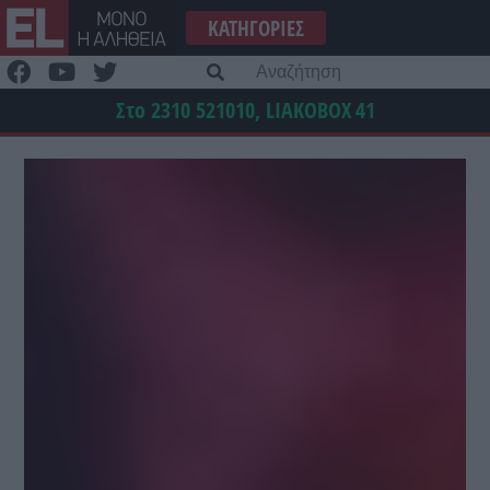
Μετάβαση
ΚΑΤΗΓΟΡΊΕΣ
στο
περιεχόμενο
Α
γι
Στο 2310 521010, LIAKOBOX
41