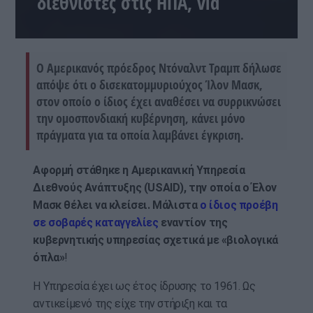
διεθνιστές στις ΗΠΑ, vid
Ο Αμερικανός πρόεδρος Ντόναλντ Τραμπ δήλωσε
απόψε ότι ο δισεκατομμυριούχος Ίλον Μασκ,
στον οποίο ο ίδιος έχει αναθέσει να συρρικνώσει
την ομοσπονδιακή κυβέρνηση, κάνει μόνο
πράγματα για τα οποία λαμβάνει έγκριση.
Αφορμή στάθηκε η Αμερικανική Υπηρεσία
Διεθνούς Ανάπτυξης (USAID), την οποία ο Έλον
Μασκ θέλει να κλείσει. Μάλιστα
ο ίδιος προέβη
σε σοβαρές καταγγελίες
εναντίον της
κυβερνητικής υπηρεσίας σχετικά με «βιολογικά
όπλα»
!
Η Υπηρεσία έχει ως έτος ίδρυσης το 1961. Ως
αντικείμενό της είχε την στήριξη και τα