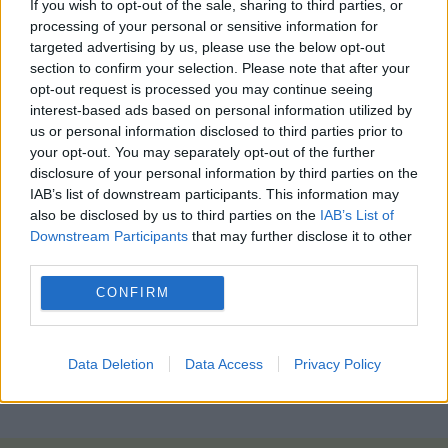
If you wish to opt-out of the sale, sharing to third parties, or
Ωστόσο αρκετοί οικονομολόγοι προειδοποιούν ότι
processing of your personal or sensitive information for
ο αντίκτυπος της πρωτοβουλίας αυτής θα είναι
targeted advertising by us, please use the below opt-out
μικρός και δηλώνουν ότι η αύξηση των τιμών δεν
section to confirm your selection. Please note that after your
είναι πάντως ο κύριος παράγοντας του
opt-out request is processed you may continue seeing
interest-based ads based on personal information utilized by
πληθωρισμού.
us or personal information disclosed to third parties prior to
your opt-out. You may separately opt-out of the further
Η Κροατία, η οποία εντάχθηκε στην ευρωζώνη
disclosure of your personal information by third parties on the
το 2023 πρέπει να διαχειριστεί έναν πληθωρικό
IAB’s list of downstream participants. This information may
δημόσιο τομέα, ένα από τα υψηλότερα ΦΠΑ της
also be disclosed by us to third parties on the
IAB’s List of
Ευρωπαϊκής Ένωσης (25%) τη γήρανση και τη
Downstream Participants
that may further disclose it to other
μείωση του πληθυσμού που από 4,5 μειώθηκε
third parties.
στα 3,8 εκατομμύρια σε 25 χρόνια, εξηγούν.
CONFIRM
Ο μέσος μισθός τον Νοέμβριο στην Κροατία
ήταν 1.366 ευρώ.
Data Deletion
Data Access
Privacy Policy
(ΑΠΕ -ΜΠΕ / photo: freepik)