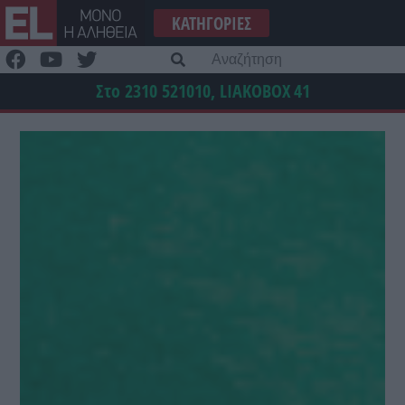
Μετάβαση
ΚΑΤΗΓΟΡΊΕΣ
στο
περιεχόμενο
Α
γι
Στο 2310 521010, LIAKOBOX
41