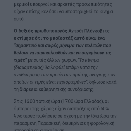
μερικοί υπουργοί και αρκετές προσωπικότητες
είχαν επίσης καλέσει να υποστηριχθεί το κίνημα
αυτό.
Ο δεξιός πρωθυπουργός Αντρέι Πλένκοβιτς
εκτίμησε ότι το μποϊκοτάζ αυτό είναι ένα
“σημαντικό και σαφές μήνυμα των πολιτών που
θέλουν να παρακολουθούν και να συγκρίνουν τις
τιμές”
με αυτές άλλων χωρών.
“Το κίνημα
(διαμαρτυρίας) θα ληφθεί υπόψη κατά την
αναθεώρηση των προϊόντων πρώτης ανάγκης των
οποίων οι τιμές είναι περιορισμένες”,
δήλωσε κατά
τη διάρκεια κυβερνητικής συνεδρίασης.
Στις 16.00 τοπική ώρα (17.00 ώρα Ελλάδας), οι
έμποροι της χώρας είχαν εισπράξεις από 50%
λιγότερες πωλήσεις σε σχέση με την ίδια ώρα την
περασμένη Παρασκευή, διευκρίνισε η φορολογική
υπηρεσία σε ανακοίνωση.