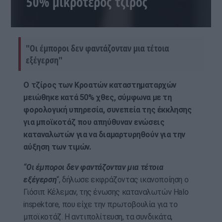
50% μικρότερος τζίρος
"Οι έμποροι δεν φαντάζονταν μια τέτοια
εξέγερση"
Ο τζίρος των Κροατών καταστηματαρχών
μειώθηκε κατά 50% χθες, σύμφωνα με τη
φορολογική υπηρεσία, συνεπεία της έκκλησης
για μποϊκοτάζ που απηύθυναν ενώσεις
καταναλωτών για να διαμαρτυρηθούν για την
αύξηση των τιμών.
“Οι έμποροι δεν φαντάζονταν μια τέτοια
εξέγερση
“, δήλωσε εκφράζοντας ικανοποίηση ο
Γιόσιπ Κέλεμαν, της ένωσης καταναλωτών Halo
inspektore, που είχε την πρωτοβουλία για το
μποϊκοτάζ. Η αντιπολίτευση, τα συνδικάτα,