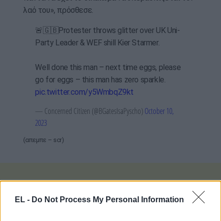
λαό του», πρόσθεσε.
🚨🇬🇧Protester throws glitter over UK Uni-
Party Leader & WEF shill Kier Starmer.
Well done this man – next time eggs, please
go for eggs – this man has zero sparkle.
pic.twitter.com/y5WmbqZ9kt
— Concerned Citizen (@BGatesIsaPyscho)
October 10,
2023
(απεμπε – scr)
EL -
Do Not Process My Personal Information