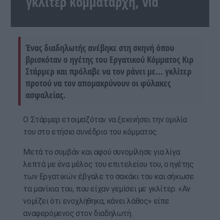
γκλίτερ κομματάρχη, vid
Ένας διαδηλωτής ανέβηκε στη σκηνή όπου
βρισκόταν ο ηγέτης του Εργατικού Κόμματος Κιρ
Στάρμερ και πρόλαβε να τον ράνει με… γκλίτερ
προτού να τον απομακρύνουν οι φύλακες
ασφαλείας.
Ο Στάρμερ ετοιμαζόταν να ξεκινήσει την ομιλία
του στο ετήσιο συνέδριο του κόμματος.
Μετά το συμβάν και αφού συνομίλησε για λίγα
λεπτά με ένα μέλος του επιτελείου του, ο ηγέτης
των Εργατικών έβγαλε το σακάκι του και σήκωσε
τα μανίκια του, που είχαν γεμίσει με γκλίτερ. «Αν
νομίζει ότι ενοχλήθηκα, κάνει λάθος» είπε
αναφερόμενος στον διαδηλωτή.