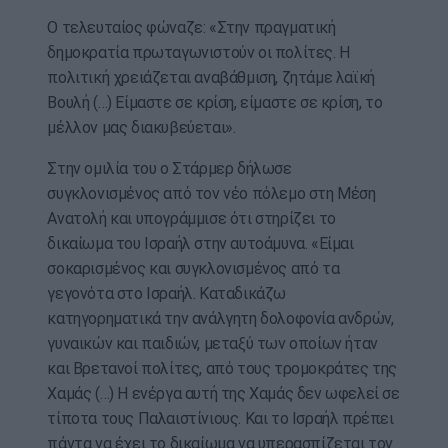
Ο τελευταίος φώναζε: «Στην πραγματική
δημοκρατία πρωταγωνιστούν οι πολίτες. Η
πολιτική χρειάζεται αναβάθμιση, ζητάμε λαϊκή
Βουλή (…) Είμαστε σε κρίση, είμαστε σε κρίση, το
μέλλον μας διακυβεύεται».
Στην ομιλία του ο Στάρμερ δήλωσε
συγκλονισμένος από τον νέο πόλεμο στη Μέση
Ανατολή και υπογράμμισε ότι στηρίζει το
δικαίωμα του Ισραήλ στην αυτοάμυνα. «Είμαι
σοκαρισμένος και συγκλονισμένος από τα
γεγονότα στο Ισραήλ. Καταδικάζω
κατηγορηματικά την ανάλγητη δολοφονία ανδρών,
γυναικών και παιδιών, μεταξύ των οποίων ήταν
και Βρετανοί πολίτες, από τους τρομοκράτες της
Χαμάς (…) Η ενέργα αυτή της Χαμάς δεν ωφελεί σε
τίποτα τους Παλαιστίνιους. Και το Ισραήλ πρέπει
πάντα να έχει το δικαίωμα να υπερασπίζεται τον