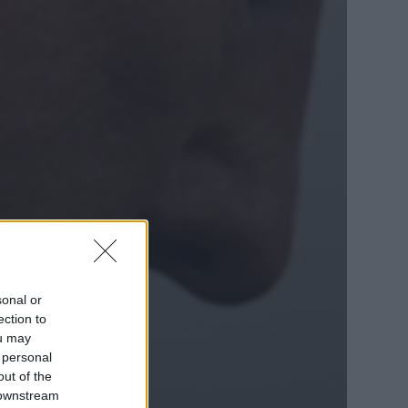
sonal or
ection to
ou may
 personal
out of the
 downstream