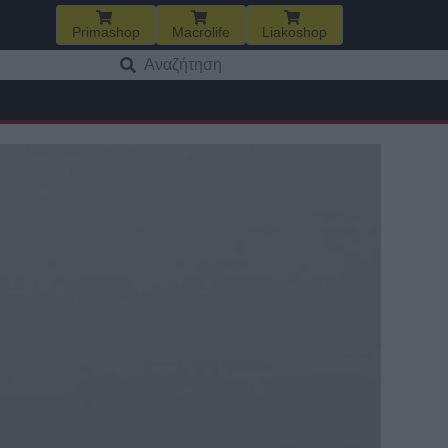
Primashop
Macrolife
Liakoshop
Αναζήτηση
για: