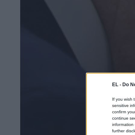
EL -
Do No
If you wish 
sensitive in
confirm you
continue se
information 
further disc