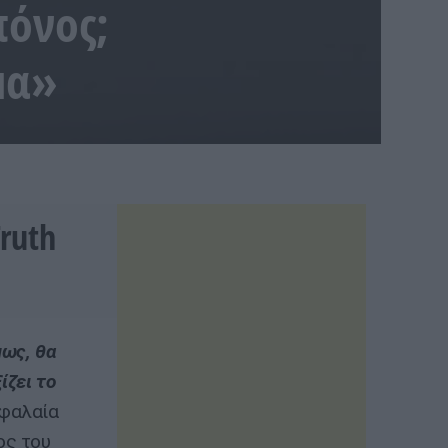
πόνος;
μα»
ruth
μως, θα
ίζει το
εφαλαία
ος του