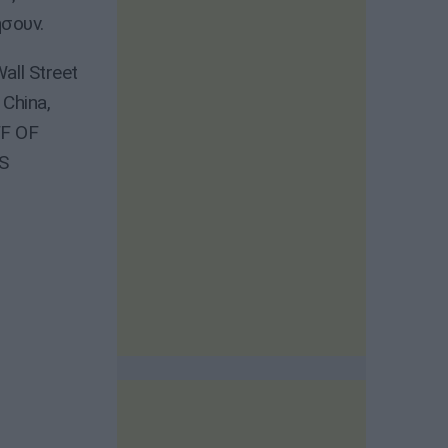
σουν.
all Street
 China,
FF OF
S