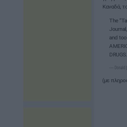
Καναδά, τ
The “Ta
Journal,
and too
AMERIC
DRUGS
— Donald J.
(με πληρο