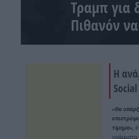
Τραμπ για 
Πιθανόν να
Η ανά
Socia
«Θα υπάρξ
επιστρέψο
τίμημα»,
έ
γράμματα,