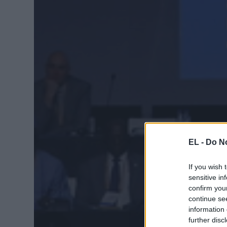
EL -
Do No
If you wish 
sensitive in
confirm you
continue se
information 
further disc