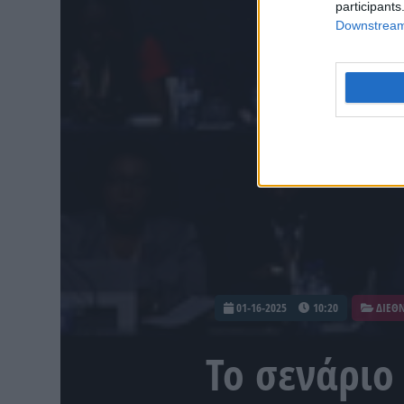
participants
Downstream 
01-16-2025
10:20
ΔΙΕΘ
Το σενάριο