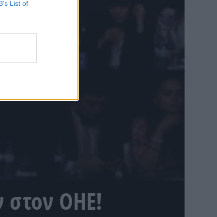
B’s List of
ν στον ΟΗΕ!