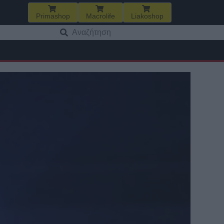
Primashop
Macrolife
Liakoshop
Αναζήτηση
για: