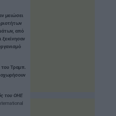
αν μειώσει
ηριοτήτων
μάτων, από
ι ξεκίνησαν
Οργανισμό
 του Τραμπ.
προχωρήσουν
ύς του ΟΗΕ
ternational