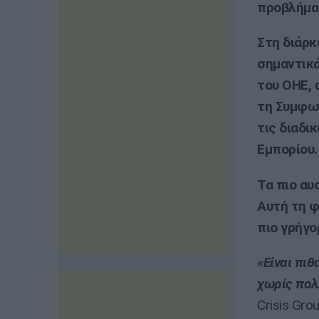
προβλήμα
Στη διάρκ
σημαντικ
του ΟΗΕ,
τη Συμφων
τις διαδι
Εμπορίου.
Τα πιο αυ
Αυτή τη φ
πιο γρήγο
«Είναι πι
χωρίς πολ
Crisis Grou