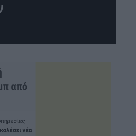
ν
ή
μπ από
 υπηρεσίες
καλέσει νέα