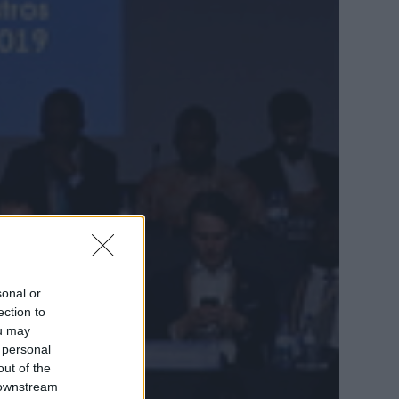
sonal or
ection to
ou may
 personal
out of the
 downstream