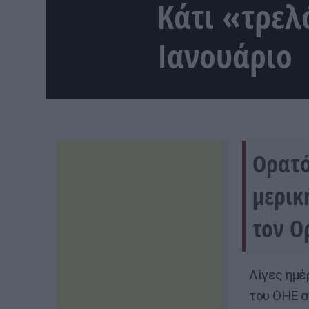
Κάτι «τρελ
Ιανουάριο
Ορατό
μερικ
τον Ο
Λίγες ημέ
του ΟΗΕ α