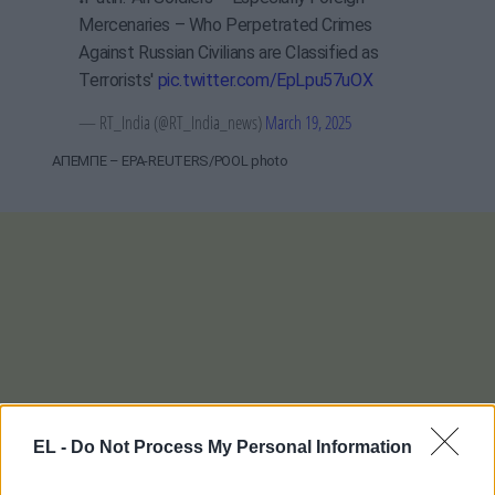
Mercenaries – Who Perpetrated Crimes
Against Russian Civilians are Classified as
Terrorists'
pic.twitter.com/EpLpu57uOX
— RT_India (@RT_India_news)
March 19, 2025
ΑΠΕΜΠΕ – EPA-REUTERS/POOL photo
EL -
Do Not Process My Personal Information