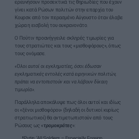
ερευνήσουν προσεκτικά τις θηριωδίες που έχουν
γίνει κατά Ρώσων πολιτών στην επαρχία του
Κουρσκ από τον περασμένο Αύγουστο όταν έλαβε
χώρα η εισβολή του ουκρανονάτο.
Ο Πούτιν προανήγγειλε σκληρές τιμωρίες για
τους στρατιώτες και τους «μισθοφόρους», όπως
τους ονόμασε.
«Όλοι αυτοί οι εγκληματίες, όσοι έδωσαν
εγκληματικές εντολές κατά ειρηνικών πολιτών,
πρέπει να εντοπιστούν και να λάβουν δίκαιη
τιμωρία».
Παράλληλα αποκάλυψε πως όλοι αυτοί και ιδίως
οι «ξένοι μισθοφόροι» (δηλαδή οι δυτικοί κυρίως
στρατιωτικοί) θα αντιμετωπιστούν από τους
Ρώσους ως «
τρομοκράτες
»:
❗️Putin: ‘All Soldiers – Especially Foreign