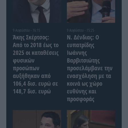
9 Αυγούστου - 16:15
9 Αυγούστου - 15:25
Άκης Σκέρτσος:
Ν. Δένδιας: Ο
Από το 2018 έως το
ευπατρίδης
2025 οι καταθέσεις
Ιωάννης
φυσικών
Βαρβιτσιώτης
προσώπων
προσελάμβανε την
αυξήθηκαν από
ενασχόληση με τα
106,4 δισ. ευρώ σε
κοινά ως χώρο
148,7 δισ. ευρώ
ευθύνης και
προσφοράς