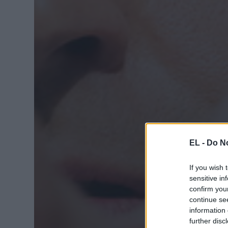
EL -
Do No
If you wish 
sensitive in
confirm you
continue se
information 
further disc