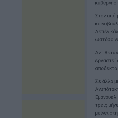
κυβέρνηση
Στον απόη
κοινοβουλ
Λεπέν κάλ
ωστόσο να
Αντιθέτως
εργαστεί 
αποδεκτό 
Σε άλλο μ
Ανυπότακτ
Εμανουέλ 
τρεις μήν
μείνει στ