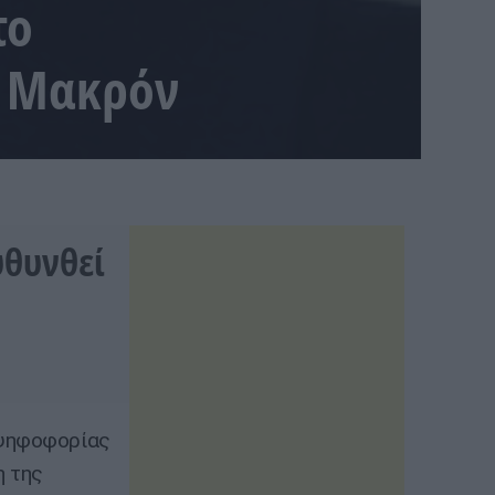
το
ο Μακρόν
υθυνθεί
 ψηφοφορίας
η της