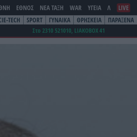
ΕΘΝΗ
ΕΘΝΟΣ
ΝΕΑ ΤΆΞΗ
WAR
ΥΓΕΙΑ
Λ
LIVE
CIE-TECH
SPORT
ΓΥΝΑΙΚΑ
ΘΡΗΣΚΕΙΑ
ΠΑΡΑΞΕΝΑ
Στο 2310 521010, LIAKOBOX
41