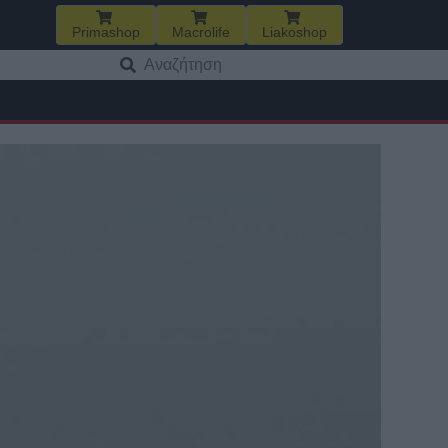
Primashop
Macrolife
Liakoshop
Αναζήτηση
για: