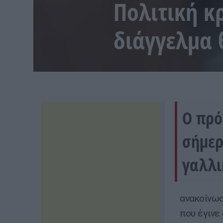
Πολιτική κ
διάγγελμα 
Ο πρό
σήμερ
γαλλι
ανακοίνωσ
που έγινε