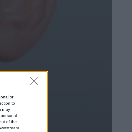
sonal or
ection to
ou may
 personal
out of the
 downstream