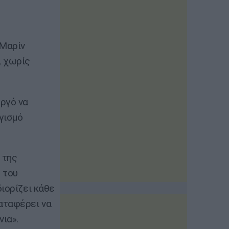
 Μαρίν
, χωρίς
ργό να
γισμό
 της
 του
ιορίζει κάθε
αταφέρει να
νια».