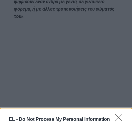
ψηφίσουν έναν άνδρα με γένια, σε γυναικείο
φόρεμα, ή με άλλες τροποποιήσεις του σώματός
του»
.
EL -
Do Not Process My Personal Information