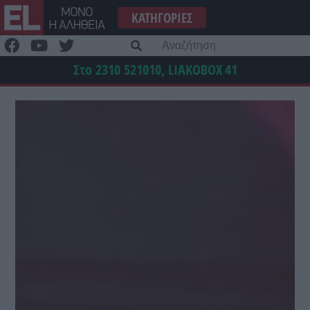
Μετάβαση
ΚΑΤΗΓΟΡΊΕΣ
στο
περιεχόμενο
Α
γι
Στο 2310 521010, LIAKOBOX
41