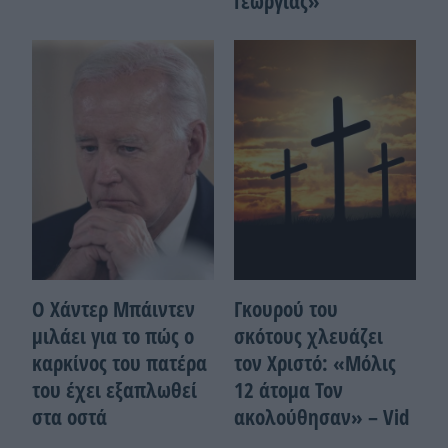
Γεωργίας»
Ο Χάντερ Μπάιντεν
Γκουρού του
μιλάει για το πώς ο
σκότους χλευάζει
καρκίνος του πατέρα
τον Χριστό: «Μόλις
του έχει εξαπλωθεί
12 άτομα Τον
στα οστά
ακολούθησαν» – Vid