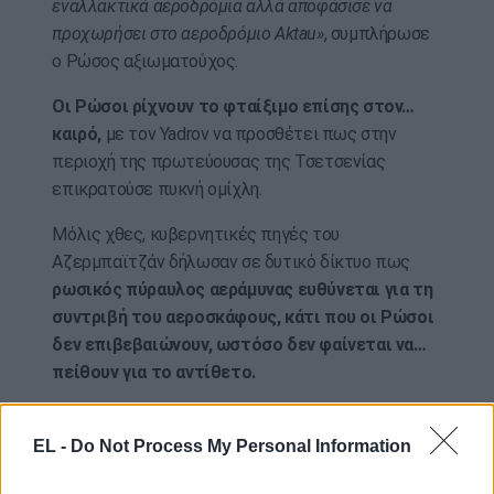
εναλλακτικά αεροδρόμια αλλά αποφάσισε να
προχωρήσει στο αεροδρόμιο Aktau»
, συμπλήρωσε
ο Ρώσος αξιωματούχος.
Οι Ρώσοι ρίχνουν το φταίξιμο επίσης στον…
καιρό,
με τον Yadrov να προσθέτει πως στην
περιοχή της πρωτεύουσας της Τσετσενίας
επικρατούσε πυκνή ομίχλη.
Μόλις χθες, κυβερνητικές πηγές του
Αζερμπαϊτζάν δήλωσαν σε δυτικό δίκτυο πως
ρωσικός πύραυλος αεράμυνας ευθύνεται για τη
συντριβή του αεροσκάφους, κάτι που οι Ρώσοι
δεν επιβεβαιώνουν, ωστόσο δεν φαίνεται να…
πείθουν για το αντίθετο.
Εξάλλου για πρώτη φορά η Μόσχα συνδέει το
περιστατικό με τη δράση εχθρικών drones
EL -
Do Not Process My Personal Information
πάνω από τα εδάφη της.