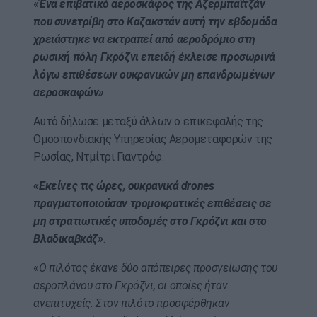
«
Ένα επιβατικό αεροσκάφος της Αζερμπαϊτζάν
που συνετρίβη στο Καζακστάν αυτή την εβδομάδα
χρειάστηκε να εκτραπεί από αεροδρόμιο στη
ρωσική πόλη Γκρόζνι επειδή έκλεισε προσωρινά
λόγω επιθέσεων ουκρανικών μη επανδρωμένων
αεροσκαφών»
.
Αυτό δήλωσε μεταξύ άλλων ο επικεφαλής της
Ομοσπονδιακής Υπηρεσίας Αερομεταφορών της
Ρωσίας, Ντμίτρι Γιαντρόφ.
«Εκείνες τις ώρες, ουκρανικά drones
πραγματοποιούσαν τρομοκρατικές επιθέσεις σε
μη στρατιωτικές υποδομές στο Γκρόζνι και στο
Βλαδικαβκάζ»
.
«
Ο πιλότος έκανε δύο απόπειρες προσγείωσης του
αεροπλάνου στο Γκρόζνι, οι οποίες ήταν
ανεπιτυχείς.
Στον πιλότο προσφέρθηκαν