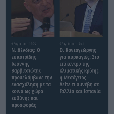
9 Αυγούστου - 15:25
9 Αυγούστου - 14:41
Ν. Δένδιας: Ο
Θ. Κοντογεώργης
ευπατρίδης
για πυρκαγιές: Στο
Ιωάννης
επίκεντρο της
Βαρβιτσιώτης
κλιματικής κρίσης
προσελάμβανε την
η Μεσόγειος –
ενασχόληση με τα
Δείτε τι συνέβη σε
κοινά ως χώρο
Γαλλία και Ισπανία
ευθύνης και
προσφοράς