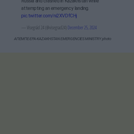
Russia and crashed in Kazakhstan while
attempting an emergency landing.
pic.twitter.com/ni2XVDfCHj
— Visegrád 24 (@visegrad24)
December 25, 2024
ΑΠΕΜΠΕ-EPA-KAZAKHSTAN EMERGENCIES MINISTRY photo