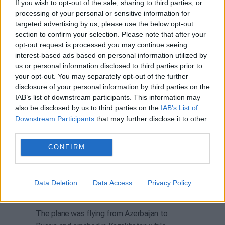
If you wish to opt-out of the sale, sharing to third parties, or
⚡️ The plane that crashed in Kazakhstan was
processing of your personal or sensitive information for
shot down by the russian Pantsir missile
targeted advertising by us, please use the below opt-out
section to confirm your selection. Please note that after your
system from the territory of russia, reports
opt-out request is processed you may continue seeing
the head of the Ukrainian Main Intelligence
interest-based ads based on personal information utilized by
Department Kyrylo Budanov.
us or personal information disclosed to third parties prior to
your opt-out. You may separately opt-out of the further
Join the fundraising for the Armed Forces of
disclosure of your personal information by third parties on the
IAB’s list of downstream participants. This information may
Ukraine:
also be disclosed by us to third parties on the
IAB’s List of
💸 PayPal…
pic.twitter.com/cYAK3Ygdoi
Downstream Participants
that may further disclose it to other
third parties.
— BLYSKAVKA (@blyskavka_ua)
December 27, 2024
CONFIRM
Videos of the plane wreckage in Kazakhstan
have some people thinking it might have
crashed due to shrapnel damage from an air
Data Deletion
Data Access
Privacy Policy
defense missile.
The plane was flying from Azerbaijan to