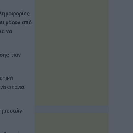
πληροφορίες
ου ρέουν από
ια να
ησης των
υτικά
 να φτάνει
πηρεσιών