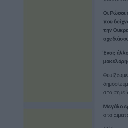
Οι Ρώσοι
που δείχν
την Ουκρα
σχεδιάσου
Ένας άλλ
μακελάρη
Θυμίζουμε
δημοσίευμ
στο σημεί
Μεγάλο ε
στο αιματ