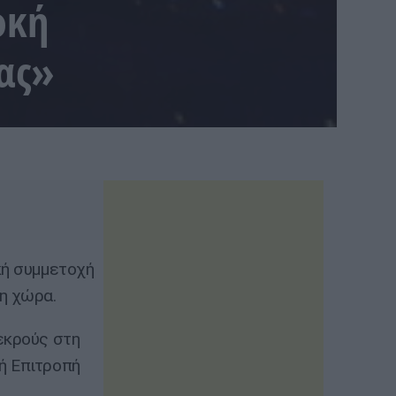
οκή
ας»
κή συμμετοχή
η χώρα.
εκρούς στη
ή Επιτροπή