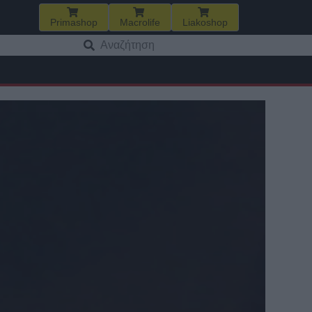
Primashop
Macrolife
Liakoshop
Αναζήτηση
για: