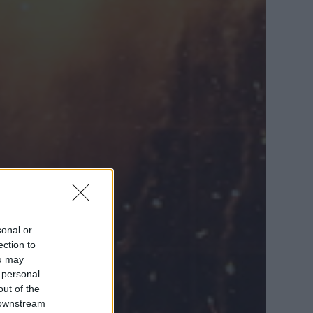
sonal or
ection to
ou may
 personal
out of the
 downstream