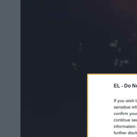
EL -
Do No
If you wish 
sensitive in
confirm you
continue se
information 
further disc