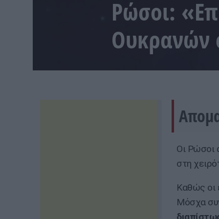
Ρώσοι: «Επ
Ουκρανών 
Απομα
Οι Ρώσοι 
στη χειρό
Καθώς οι 
Μόσχα συν
διαπίστωσ