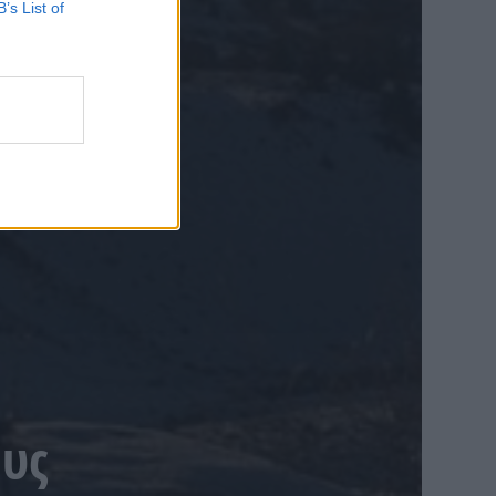
B’s List of
ους