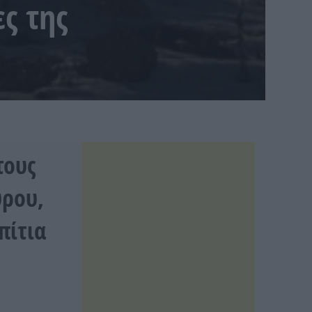
ς της
τους
ύρου,
πίτια