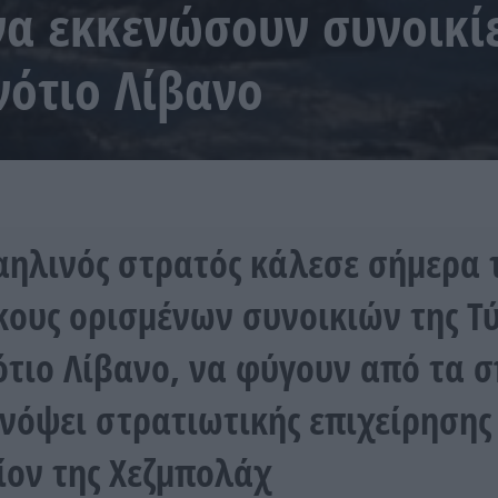
να εκκενώσουν συνοικίε
νότιο Λίβανο
αηλινός στρατός κάλεσε σήμερα 
κους ορισμένων συνοικιών της Τ
ότιο Λίβανο, να φύγουν από τα σ
ενόψει στρατιωτικής επιχείρησης
ίον της Χεζμπολάχ