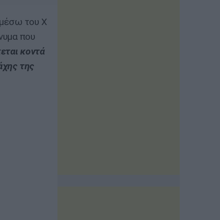
 μέσω του X
νυμα που
εται κοντά
άχης της