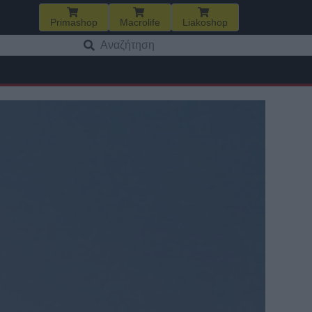
Primashop
Macrolife
Liakoshop
Αναζήτηση
για: