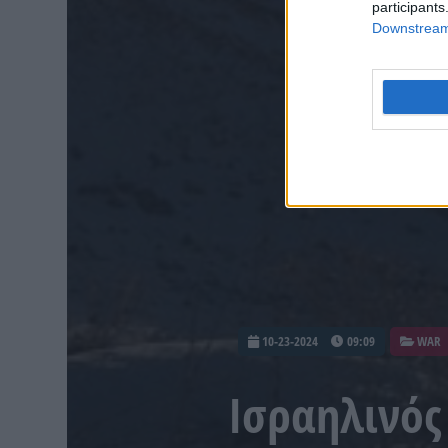
participants
Downstream 
10-23-2024
09:09
WAR
Ισραηλινός