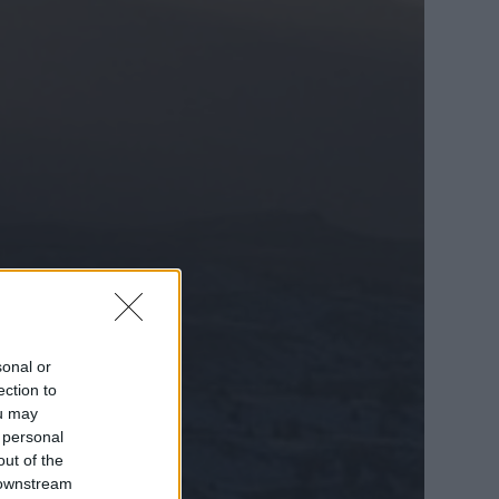
sonal or
ection to
ou may
 personal
out of the
 downstream