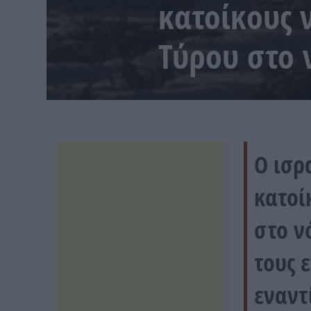
κατοίκους 
Τύρου στο 
Ο ισρ
κατοί
στο ν
τους 
εναντ