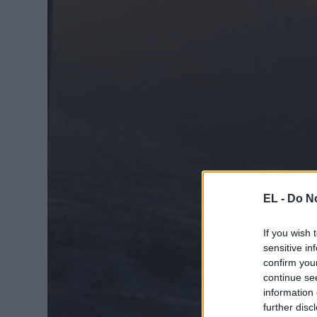
EL -
Do No
If you wish 
sensitive in
confirm you
continue se
information 
further disc