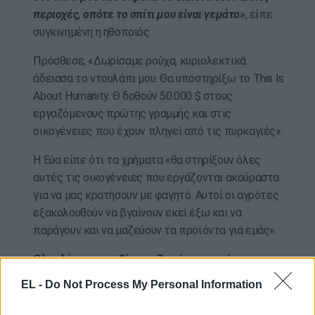
περιοχές, οπότε το σπίτι μου είναι γεμάτο»
, είπε
συγκινημένη η ηθοποιός.
Πρόσθεσε, «Δωρίσαμε ρούχα, κυριολεκτικά
άδειασα το ντουλάπι μου. Θα υποστηρίξω το This Is
About Humanity. Θ δοθούν 50.000 $ στους
εργαζόμενους πρώτης γραμμής και στις
οικογένειες που έχουν πληγεί από τις πυρκαγιές».
Η Εύα είπε ότι τα χρήματα «θα στηρίξουν όλες
αυτές τις οικογένειες που εργάζονται ακούραστα
για να μας κρατήσουν με φαγητό. Αυτοί οι αγρότες
εξακολουθούν να βγαίνουν εκεί έξω και να
παράγουν και να μαζεύουν τα προϊόντα για εμάς».
Ολοκλήρωσε το βίντεο ζητώντας από τους
κατοίκους του Λος Άντζελες «απλώς να
EL -
Do Not Process My Personal Information
παραμείνουν δυνατοί». Η Εύα είπε ότι δεν είναι η
ώρα να αναλύσουμε τι πήγε στραβά καθώς