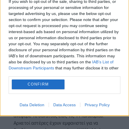
If you wish to opt-out of the sale, sharing to third parties, or
«πρέπει να συνειδητοποιήσουμε την κατάσταση
processing of your personal or sensitive information for
αυτή τη στιγμή».
targeted advertising by us, please use the below opt-out
section to confirm your selection. Please note that after your
Η Εύα τόνισε τη δέσμευσή της στη λεζάντα της
opt-out request is processed you may continue seeing
interest-based ads based on personal information utilized by
ανάρτησής της: «Η καρδιά μου ραγίζει για την πόλη
us or personal information disclosed to third parties prior to
του Λος Άντζελες και τις καταστροφικές
your opt-out. You may separately opt-out of the further
πυρκαγιές που έχουν επηρεάσει τόσες πολλές
disclosure of your personal information by third parties on the
ζωές. Ελπίζω να μπορέσουμε να ενωθούμε και να
IAB’s list of downstream participants. This information may
υποστηρίξουμε αυτά τα ανθεκτικά μέλη της
also be disclosed by us to third parties on the
IAB’s List of
κοινότητάς μας».
Downstream Participants
that may further disclose it to other
third parties.
Σχετικά με την πυρκαγιά του Λος Άντζελες
CONFIRM
Οι πυρκαγιές ξεκίνησαν στις 7 Ιανουαρίου και έχουν
εκτοπίσει περισσότερους από 80.000 ανθρώπους,
συμπεριλαμβανομένων πολλών διασημοτήτων. Ο
Data Deletion
Data Access
Privacy Policy
ιατροδικαστής της κομητείας του Λος Άντζελες
ανέφερε 16 θανάτους έως τις 11 Ιανουαρίου.
Αρκετοί αστέρες έχουν εμφανιστεί για να