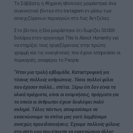
Το Σάββατο, η 49χρονη ηθοποιός μοιράστηκε ένα
συγκινητικό βίντεο στο Instagram εν μέσω των
συνεχιζόμενων πυρκαγιών στο Λος Άντζελες .
Στο βίντεο, η Εύα μοιράστηκε ότι δωρίζει 50.000
δολάρια στον οργανισμό This Is About Humanity για
να στηρίξει τους εργαζόμενους στην πρώτη
γραμμή και τις οικογένειες που έχουν επηρεάσει οι
πυρκαγιές, αναφέρει το People .
“Ήταν μια τρελή εβδομάδα. Καταστροφική για
τόσους πολλούς ανθρώπους. Τόσοι πολλοί φίλοι
που έχασαν πολλά… σπίτια. Ξέρω ότι δεν είναι τα
υλικά πράγματα, είναι οι αναμνήσεις, πράγματα για
τα οποία οι άνθρωποι έχουν δουλέψει πολύ
σκληρά. Τέλος πάντων, αποφασίσαμε να
εκκενώσουμε τα σπίτια μας γιατί λαμβάναμε
συνεχώς προειδοποιήσεις. Έχουμε πολλούς φίλους
στο σπίτι μου που έπρεπε να εκκενώσουν άλλες