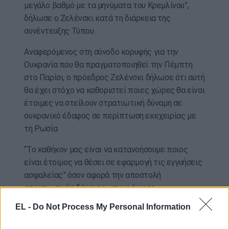
μεγάλο βαθμό με τα μηνύματα του Κρεμλίνου”,
δήλωσε ο Ζελένσκι κατά τη διάρκεια της
συνέντευξης Τύπου.
Αναφερόμενος στη σύνοδο κορυφής για την
Ουκρανία που θα πραγματοποιηθεί την Πέμπτη
στο Παρίσι, ο πρόεδρος Ζελένσκι δήλωσε ότι αυτή
θα έχει στόχο να καθοριστεί ποιες χώρες θα είναι
έτοιμες να στείλουν στρατιωτική δύναμη σε
ουκρανικό έδαφος σε περίπτωση εκεχειρίας με
τη Ρωσία.
“Το καθήκον μας είναι να κατανοήσουμε ποιος
είναι έτοιμος να θέσει σε εφαρμογή τις εγγυήσεις
ασφαλείας” όσον αφορά την αποστολή
στρατιωτικής δύναμης, υπογράμμισε.
ΑΠΕ-ΜΠΕ/photo EPA-NTB POOL
EL -
Do Not Process My Personal Information