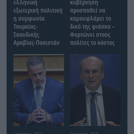
ελληνική
κυβέρνηση
εξωτερική πολιτική
προσπαθεί να
η συμφωνία
καμουφλάρει το
Τουρκίας-
δικό της φιάσκο –
Σαουδικής
Φορτώνει στους
Αραβίας-Πακιστάν
πολίτες το κόστος
7 Αυγούστου - 09:56
7 Αυγούστου - 09:46