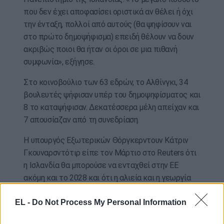
που δεν έχει αποφασίσει οριστικά αν θέλει ή όχι
την ένταξη, πολλοί από αυτούς (θα ψηφίσουν ναι
στο πρώτο δημοψήφισμα) επειδή θέλουν να δουν
ακριβώς ποιοι θα ήταν οι όροι σε μια πιθανή
συμφωνία», εξήγησε.
Στο κοινοβούλιο των 63 εδρών, το Αλθίνγκι, 34
βουλευτές ψήφισαν υπέρ του δημοψηφίσματος και
8 το καταψήφισαν. Δεκατέσσερα μέλη απείχαν και
7 απουσίαζαν από τη συνεδρίαση.
Η υπουργός Εξωτερικών Θόργκερντουν Κάτριν
Γκουναρσντότιρ είπε τον Μάρτιο στο Reuters ότι
η Ισλανδία θα μπορούσε να ενταχθεί στην ΕΕ
ακόμη και το 2028 και ότι η αλιεία και η γεωργία
θα είναι οι δύο τομείς στους οποίους θα
EL -
Do Not Process My Personal Information
επικεντρωθεί η διαπραγμάτευση.
ΑΠΕ-ΜΠΕ/photo: pixabay