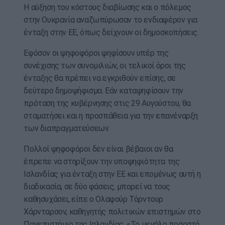
Η αύξηση του κόστους διαβίωσης και ο πόλεμος
στην Ουκρανία αναζωπύρωσαν το ενδιαφέρον για
ένταξη στην ΕΕ, όπως δείχνουν οι δημοσκοπήσεις.
Εφόσον οι ψηφοφόροι ψηφίσουν υπέρ της
συνέχισης των συνομιλιών, οι τελικοί όροι της
ένταξης θα πρέπει να εγκριθούν επίσης, σε
δεύτερo δημοψήφισμα. Εάν καταψηφίσουν την
πρόταση της κυβέρνησης στις 29 Αυγούστου, θα
σταματήσει και η προσπάθεια για την επανέναρξη
των διαπραγματεύσεων.
Πολλοί ψηφοφόροι δεν είναι βέβαιοι αν θα
έπρεπε να στηρίξουν την υποψηφιότητα της
Ισλανδίας για ένταξη στην ΕΕ και επομένως αυτή η
διαδικασία, σε δύο φάσεις, μπορεί να τους
καθησυχάσει, είπε ο Ολαφούρ Τόρντουρ
Χάρνταρσον, καθηγητής πολιτικών επιστημών στο
Πανεπιστήμιο της Ισλανδίας. «Το μεγάλο ποσοστό