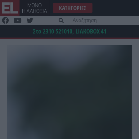
Μετάβαση
ΚΑΤΗΓΟΡΊΕΣ
στο
περιεχόμενο
Α
γι
Στο 2310 521010, LIAKOBOX
41