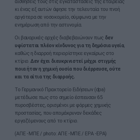
αισθήσεις τους στις εγκαταστάσεις της εταιρείας
κι ένας εξ αυτών άφησε την τελευταία του πνοή
αργότερα σε νοσοκομείο, σύμφωνα με την
ενημέρωση από την αστυνομία.
Οι βαυαρικές αρχές διαβεβαιώνουν πως
δεν
υφίσταται πλέον κίνδυνος για τη δημόσια υγεία
,
καθώς η διαρροή περιορίστηκε εγκαίρως στο
κτίριο.
Δεν έχει διευκρινιστεί μέχρι στιγμής
ποια ήταν η χημική ουσία που διέρρευσε, ούτε
και τα αίτια της διαρροής.
Το Γερμανικό Πρακτορείο Ειδήσεων (dpa)
μετέδωσε πως στο σημείο έσπευσαν 65
πυροσβέστες, ορισμένοι με φόρμες χημικής
προστασίας, που απομάκρυναν δεκάδες
εργαζόμενους από το κτίριο.
(ΑΠΕ -ΜΠΕ / photo: ΑΠΕ -ΜΠΕ / EPA -EPA)