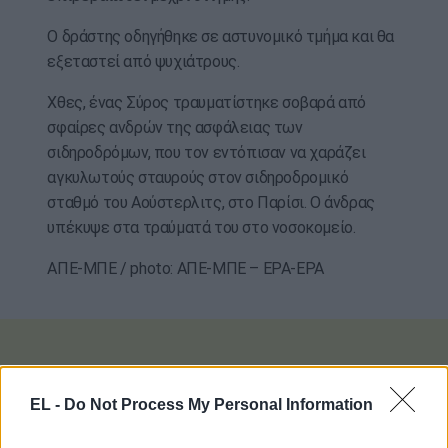
Ο δράστης οδηγήθηκε σε αστυνομικό τμήμα και θα
εξεταστεί από ψυχιάτρους.
Χθες, ένας Σύρος τραυματίστηκε σοβαρά από
σφαίρες ανδρών της ασφάλειας των
σιδηροδρόμων, που τον εντόπισαν να χαράζει
αγκυλωτούς σταυρούς στον σιδηροδρομικό
σταθμό του Αούστερλιτς, στο Παρίσι. Ο άνδρας
υπέκυψε στα τραύματά του στο νοσοκομείο.
ΑΠΕ-ΜΠΕ / photo: ΑΠΕ-ΜΠΕ – EPA-EPA
EL -
Do Not Process My Personal Information