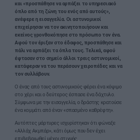
και «προσπάθησε να αρπάξει το υπηρεσιακό
όπλο από τη ζώνη του ενός από αυτούς»,
ανέφερε η εισαγγελία. Οι αστυνομικοί
επιχείρησαν να τον ακινητοποιήσουν και
εκείνος γρονθοκόπησε στο πρόσωπο τον ένα.
Αφού τον έριξαν στο έδαφος, προσπάθησε και
πάλι να αρπάξει τα όπλα τους. Τελικά, αφού
έφτασαν στο σημείο άλλοι τρεις αστυνομικοί,
κατάφεραν να του περάσουν χειροπέδες και να
τον συλλάβουν.
Ο ένας από τους αστυνομικούς φέρει ένα κόψιμο
στο χέρι και ο δεύτερος έσπασε ένα δάχτυλο.
Σύμφωνα με την εισαγγελία, ο δράστης κρατούσε
ένα κομμάτι από έναν «σπασμένο καθρέφτη».
Αυτόπτες μάρτυρες ισχυρίστηκαν ότι φώναξε
«Αλλάχ Ακμπάρ», κάτι όμως που δεν έχει
επιβεβαιωθεί μέχρι στιγμής.