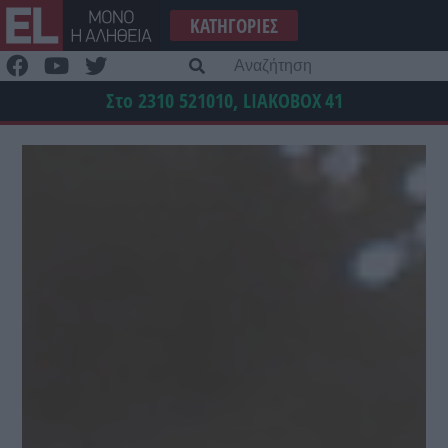
Μετάβαση
ΚΑΤΗΓΟΡΊΕΣ
στο
περιεχόμενο
Α
γι
Στο 2310 521010, LIAKOBOX
41